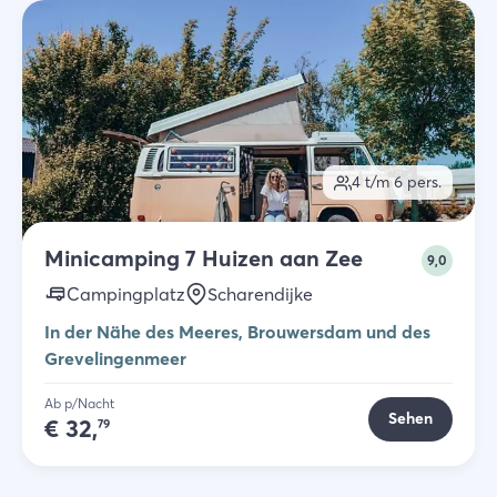
4 t/m 6
pers.
Minicamping 7 Huizen aan Zee
9,0
Campingplatz
Scharendijke
In der Nähe des Meeres, Brouwersdam und des
Grevelingenmeer
Ab p/Nacht
Sehen
€
32,
79