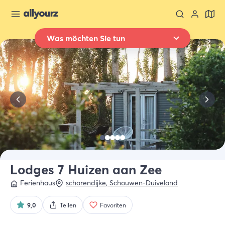
Was möchten Sie tun
Zurück zur Übersicht
Übernachten
Wo
Ganz Zeeland
Wann
Datum auswählen
Art der Unterkünft
Alle Arten
Lodges 7 Huizen aan Zee
Ferienhaus
scharendijke
,
Schouwen-Duiveland
Wer
2 Gäste
9,0
Teilen
Favoriten
Suche