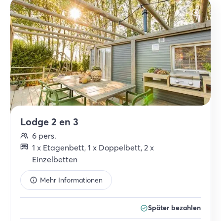
Lodge 2 en 3
6
pers.
1
x
Etagenbett
,
1
x
Doppelbett
,
2
x
Einzelbetten
Mehr Informationen
Später bezahlen