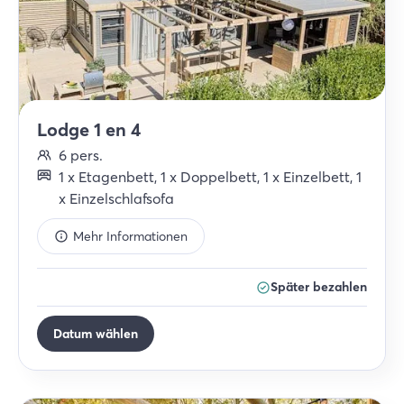
Lodge 1 en 4
6
pers.
1
x
Etagenbett
,
1
x
Doppelbett
,
1
x
Einzelbett
,
1
x
Einzelschlafsofa
Mehr Informationen
Später bezahlen
Datum wählen