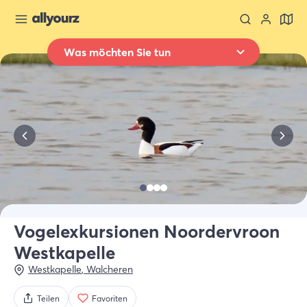
Was möchten Sie tun
Zurück zur Übersicht
Übernachten
Wo
Ganz Zeeland
Wann
Datum auswählen
Art der Unterkünft
Alle Arten
Vogelexkursionen Noordervroon
Westkapelle
Wer
2 Gäste
Westkapelle
,
Walcheren
Teilen
Favoriten
Suche