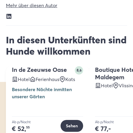
Mehr über diesen Autor
In diesen Unterkünften sind
Hunde willkommen
2 t/m 5
pers.
In de Zeeuwse Oase
Boutique Hot
8,6
Maldegem
Hotel
Ferienhaus
Kats
Hotel
Vlissi
Besondere Nächte inmitten
unserer Gärten
Ab p/Nacht
Ab p/Nacht
Sehen
€
52,
€
77,-
55