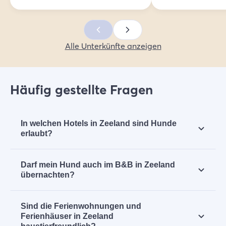
Alle Unterkünfte anzeigen
Häufig gestellte Fragen
In welchen Hotels in Zeeland sind Hunde
erlaubt?
In vielen Hotels in Zeeland sind Hunde
Darf mein Hund auch im B&B in Zeeland
willkommen. Seht euch alle
hundefreundlichen
übernachten?
Hotels in Zeeland
an.
Zeeland ist ein ideales Reiseziel für
Sind die Ferienwohnungen und
Hundebesitzerinnen und Hundebesitzer. In
Ferienhäuser in Zeeland
verschiedenen B&Bs in Zeeland ist dein Hund