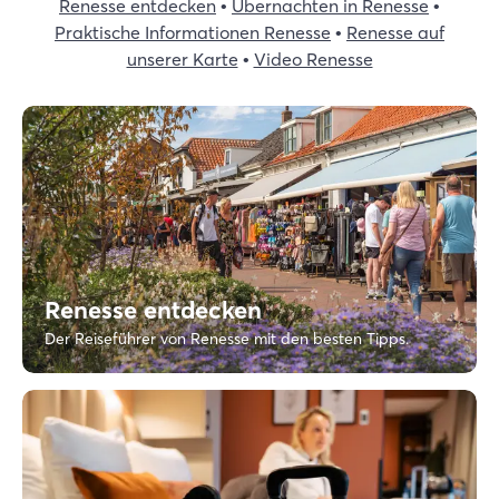
Renesse entdecken
•
Übernachten in Renesse
•
Suche
Praktische Informationen Renesse
•
Renesse auf
unserer Karte
•
Video Renesse
Renesse entdecken
Der Reiseführer von Renesse mit den besten Tipps.