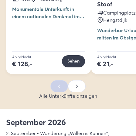
Stoof
Monumentale Unterkunft in
Campingplatz
einem nationalen Denkmal im
Hengstdijk
historischen Zentrum von
Wunderbar Urla
Middelburg
mitten im Obstga
Camper oder Ch
Ab p/Nacht
Ab p/Nacht
Sehen
€
128,-
€
21,-
Alle Unterkünfte anzeigen
September 2026
2. September • Wanderung „Willen is Kunnen“,