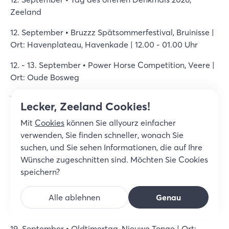
Zeeland
12. September • Bruzzz Spätsommerfestival, Bruinisse |
Ort: Havenplateau, Havenkade | 12.00 - 01.00 Uhr
12. - 13. September • Power Horse Competition, Veere |
Ort: Oude Bosweg
12. – 13. September • Urban Culture Festival Royal Flush,
Lecker, Zeeland Cookies!
Vlissingen | Ort: Machinefabriek | 10.00 – 01.00 Uhr
Mit
Cookies
können Sie allyourz einfacher
16. September • Wanderung „Willen is Kunnen“,
verwenden, Sie finden schneller, wonach Sie
Vlissingen | Ort: VCB Lammerenburcht -
suchen, und Sie sehen Informationen, die auf Ihre
Zuidbeekseweg 22 | 08.30 Uhr
Wünsche zugeschnitten sind. Möchten Sie Cookies
speichern?
17. – 20. September • Jazz by the Sea 2026, Domburg
18. - 19. September • Bauernmarkt, Hoek | Ort:
Alle ablehnen
Genau
Noordstraat 44 | 15.00-22.00 und 10.00-16.00 Uhr
19. September • Oldtimertag, Nieuwe Tonge | Ort: