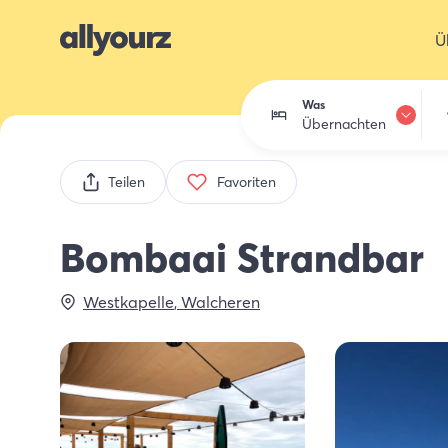
Ü
Was
Übernachten
Übernachten
Teilen
Favoriten
Essen trinken
Bombaai Strandbar
Aktivitäten
Westkapelle
,
Walcheren
Einkaufen
Zeeland entdec