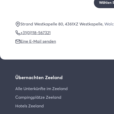
Wählen Si
Strand Westkapelle 80
, 4361XZ
Westkapelle
,
Walc
+31(0)118-567321
Eine E-Mail senden
Übernachten Zeeland
Alle Unterkünfte im Zeeland
Campingplätze Zeeland
Hotels Zeeland