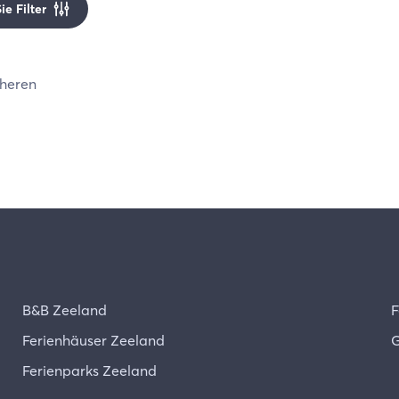
e Filter
heren
B&B Zeeland
F
Ferienhäuser Zeeland
G
Ferienparks Zeeland