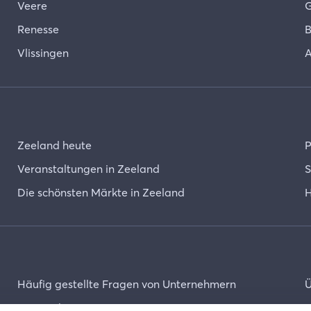
Veere
G
Renesse
B
Vlissingen
A
Zeeland heute
P
Veranstaltungen in Zeeland
S
Die schönsten Märkte in Zeeland
H
Häufig gestellte Fragen von Unternehmern
Ü
Unternehmer-Login
K