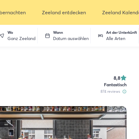
bernachten
Zeeland entdecken
Zeeland Kalend
Wo
Wann
Art der Unterkünft
Ganz Zeeland
Datum auswählen
Alle Arten
8,8
Fantastisch
874
reviews
ken