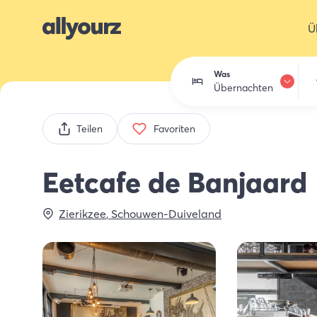
Ü
Was
Übernachten
Übernachten
Teilen
Favoriten
Essen trinken
Eetcafe de Banjaard
Aktivitäten
Zierikzee
,
Schouwen-Duiveland
Einkaufen
Zeeland entdec