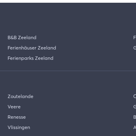
B&B Zeeland
F
Ferienhäuser Zeeland
G
Ferienparks Zeeland
Zoutelande
Veere
G
Renesse
B
Vlissingen
A