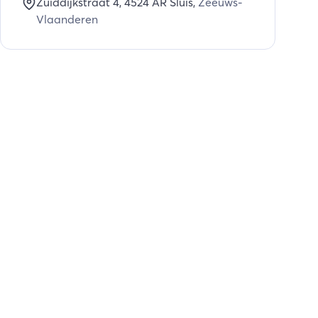
Zuiddijkstraat 4
, 4524 AR
Sluis
,
Zeeuws-
Vlaanderen