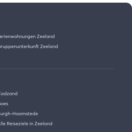
erienwohnungen Zeeland
ruppenunterkunft Zeeland
Cadzand
oes
urgh-Haamstede
lle Reiseziele in Zeeland