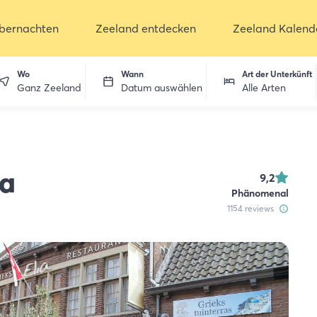
bernachten
Zeeland entdecken
Zeeland Kalend
Wo
Wann
Art der Unterkünft
Ganz Zeeland
Datum auswählen
Alle Arten
ia
9,2
Phänomenal
1154
reviews
ken