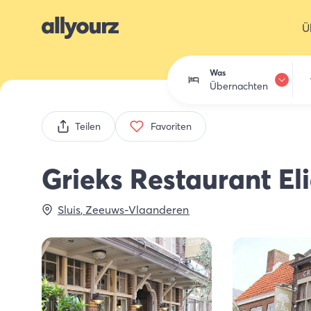
Ü
Was
Übernachten
Übernachten
Teilen
Favoriten
Essen trinken
Grieks Restaurant El
Aktivitäten
Sluis
,
Zeeuws-Vlaanderen
Einkaufen
Zeeland entdec