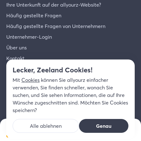
Ihre Unterkunft auf der allyourz-Website?
Häufig gestellte Fragen
Häufig gestellte Fragen von Unternehmern
Unternehmer-Login
Über uns
Kontakt
Lecker, Zeeland Cookies!
© 2026 allyourz b.v.
Nutzungsbedingungen
Mit
Cookies
können Sie allyourz einfacher
Datenschutzrichtlinie
Cookies
verwenden, Sie finden schneller, wonach Sie
Haftungsausschluss
suchen, und Sie sehen Informationen, die auf Ihre
DE
Wünsche zugeschnitten sind. Möchten Sie Cookies
speichern?
Alle ablehnen
Genau
Öffnungszeiten ansehen
Heute geöffnet
-
öffnet um 08:30 Uhr