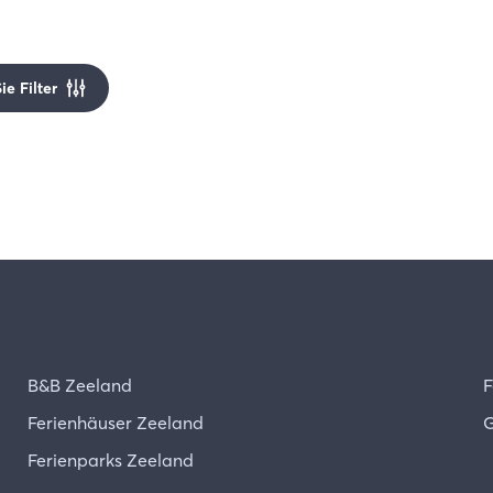
e Filter
B&B Zeeland
F
Ferienhäuser Zeeland
G
Ferienparks Zeeland