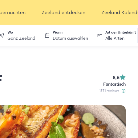
bernachten
Zeeland entdecken
Zeeland Kalend
Wo
Wann
Art der Unterkünft
Ganz Zeeland
Datum auswählen
Alle Arten
F
8,6
Fantastisch
1571
reviews
ken