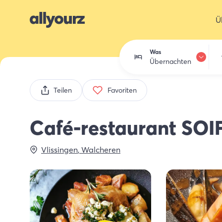
Ü
Was
Übernachten
Übernachten
Teilen
Favoriten
Essen trinken
Café-restaurant SOI
Aktivitäten
Vlissingen
,
Walcheren
Einkaufen
Zeeland entdec