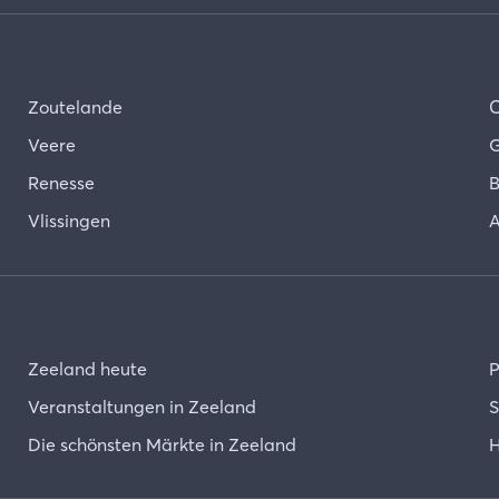
Zoutelande
Veere
G
Renesse
B
Vlissingen
A
Zeeland heute
P
Veranstaltungen in Zeeland
S
Die schönsten Märkte in Zeeland
H