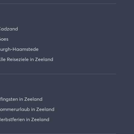
Cadzand
oes
urgh-Haamstede
lle Reiseziele in Zeeland
fingsten in Zeeland
ommerurlaub in Zeeland
erbstferien in Zeeland