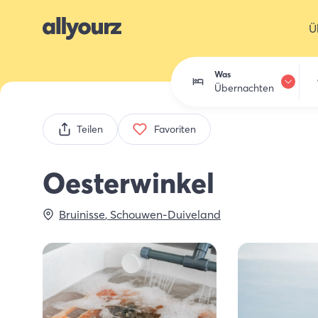
Ü
Was
Übernachten
Übernachten
Teilen
Favoriten
Essen trinken
Oesterwinkel
Aktivitäten
Bruinisse
,
Schouwen-Duiveland
Einkaufen
Zeeland entdec