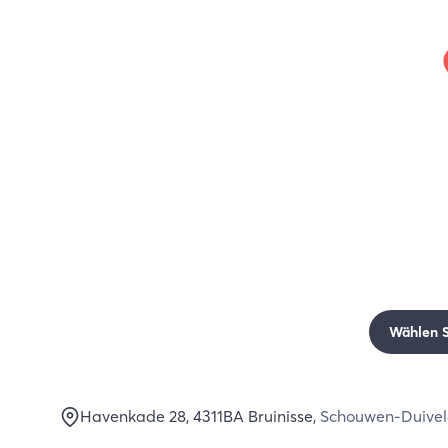
Wählen Si
Havenkade 28
, 4311BA
Bruinisse
,
Schouwen-Duive