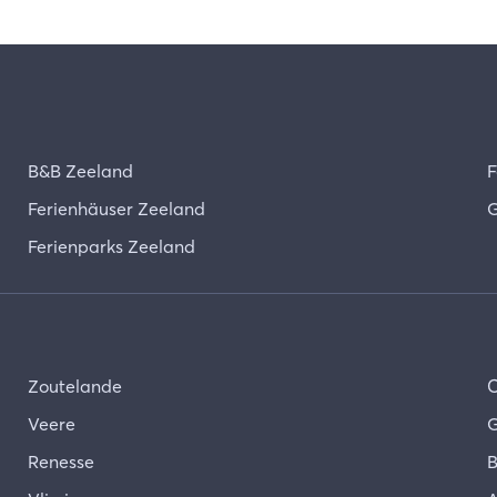
B&B Zeeland
F
Ferienhäuser Zeeland
G
Ferienparks Zeeland
Zoutelande
Veere
G
Renesse
B