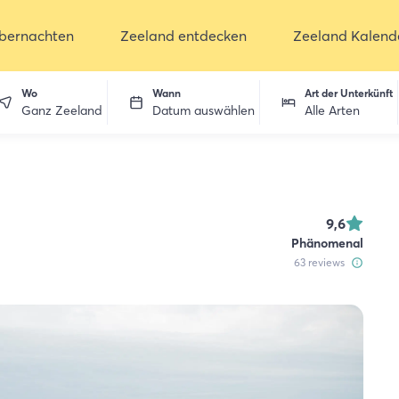
bernachten
Zeeland entdecken
Zeeland Kalend
Wo
Wann
Art der Unterkünft
Ganz Zeeland
Datum auswählen
Alle Arten
9,6
Phänomenal
63
reviews
ken