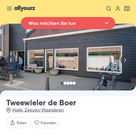
Was möchten Sie tun
Zurück zur Übersicht
Übernachten
Wo
Ganz Zeeland
Wann
Datum auswählen
Art der Unterkünft
Alle Arten
Tweewieler de Boer
Hoek
,
Zeeuws-Vlaanderen
Wer
2 Gäste
Teilen
Favoriten
Suche