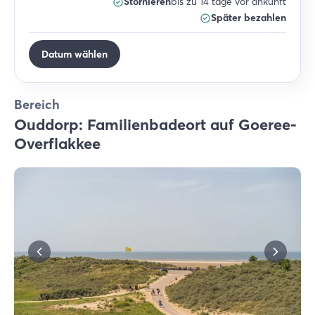
Stornieren
bis zu 14 tage vor ankunft
Später bezahlen
Datum wählen
Bereich
Ouddorp: Familienbadeort auf Goeree-
Overflakkee