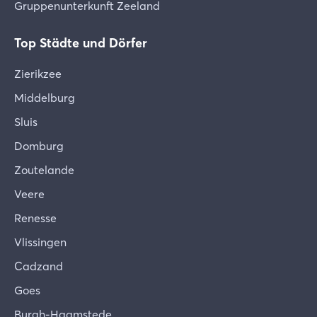
Gruppenunterkunft Zeeland
usw. stattfinden. Wir bitten um Ihr Verständnis.
Wir bitten Sie um Ihr Verständnis dafür.
Top Städte und Dörfer
Hygiene, Bettwäsche und Extras
Zierikzee
Ihr Ferienhaus wurde mit größter Sorgfalt
gereinigt, kontrolliert und mit Bettwäsche,
Middelburg
Handtüchern und einem Küchenset sowie den von
Sluis
Ihnen gebuchten Extras ausgestattet. Sollten Sie
Domburg
dennoch feststellen, dass etwas fehlt oder nicht in
Ordnung ist, melden Sie dies bitte sofort nach
Zoutelande
Ihrer Ankunft, damit wir es für Sie in Ordnung
Veere
bringen können.
Renesse
Verschiebbare Möbel
Vlissingen
Der Eigentümer hat sein Ferienhaus mit Herz und
Seele und nach persönlichem Geschmack
Cadzand
eingerichtet. Gemeinsam hoffen wir, dass Sie sich
Goes
in Ihrem vorübergehenden Zuhause willkommen
Burgh-Haamstede
und wohl fühlen werden. Wir bitten Sie, das