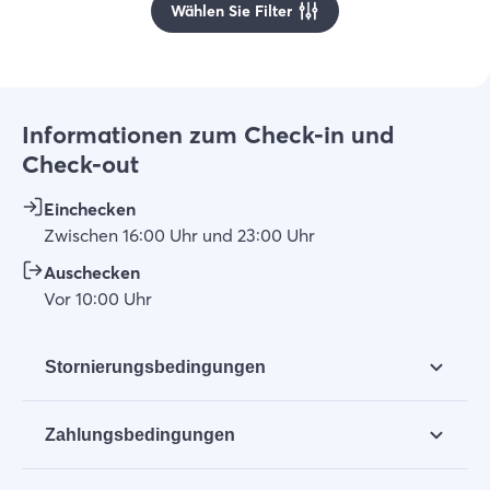
Wählen Sie Filter
Informationen zum Check-in und
Check-out
Einchecken
Zwischen
16:00
Uhr
und
23:00
Uhr
Auschecken
Vor
10:00
Uhr
Stornierungsbedingungen
Bis 14 Tage vor der Anreise kann eine Buchung
Zahlungsbedingungen
durch den Mieter kostenlos storniert werden. Alle
bereits einbezahlten Beträge werden
Sie zahlen innerhalb von 3 Tagen 30% der