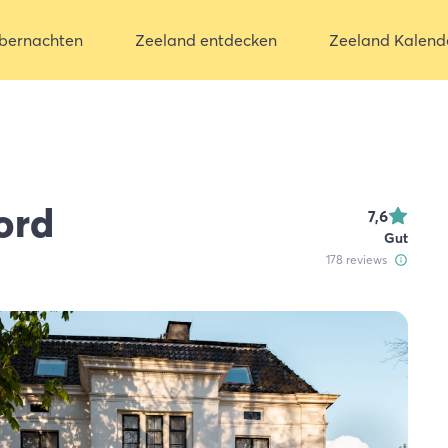
bernachten
Zeeland entdecken
Zeeland Kalend
ord
7,6
Gut
178
reviews