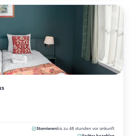
us
Stornieren
bis zu 48 stunden vor ankunft
Später bezahlen