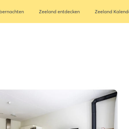
bernachten
Zeeland entdecken
Zeeland Kalend