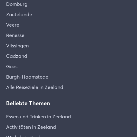
wenden: reservering@farmcamps.com
Bis zu 28 Tage vor der Ankunft kannst du deine
Domburg
Reise einmalig kostenlos innerhalb derselben
Zoutelande
Saison umbuchen – dank der
Veere
Umbuchungsgarantie von FarmCamps. Bitte
kontaktiere hierfür unseren Kundenservice.
Renesse
Vlissingen
Bei einem Preisunterschied zwischen der neuen
und der ursprünglichen Buchung berechnet
Cadzand
FarmCamps die Differenz. Diese wird entweder
Goes
erstattet oder muss nachgezahlt werden.
Burgh-Haamstede
2.2 Änderungen
Alle Reiseziele in Zeeland
Nach Abschluss der Buchung kannst du über
deinen persönlichen Login auf MyFarmCamps bis
Beliebte Themen
24 Stunden vor Ankunft bestimmte Dinge selbst
anpassen – zum Beispiel zusätzliche Leistungen
Essen und Trinken in Zeeland
oder Aktivitäten buchen und deine persönlichen
Activitäten in Zeeland
Daten ändern.