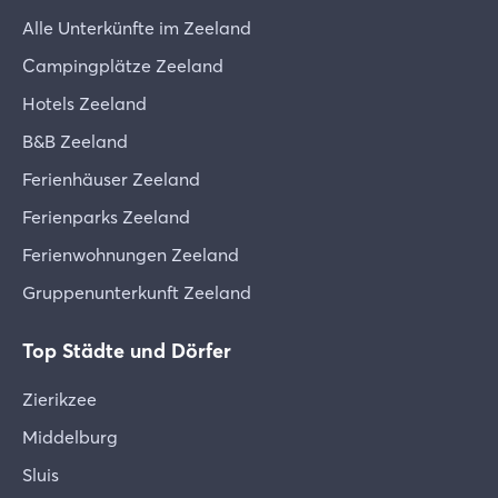
a) Bei Stornierung mehr als 60 Tage vor dem
In dieser E-Mail findest du einen Link zu Mein
Alle Unterkünfte im Zeeland
Ankunftstag: 25 % der Zeltmiete
FarmCamps. Dort kannst du dich mit derselben E-
b) Bei Stornierung zwischen 60 und 41 Tagen vor
Campingplätze Zeeland
Mail-Adresse anmelden, mit der du die Buchung
dem Ankunftstag: 50 % der Zeltmiete
vorgenommen hast – oder ein neues Konto
Hotels Zeeland
c) Bei Stornierung zwischen 40 und 14 Tagen vor
erstellen.
dem Ankunftstag: 75 % der Zeltmiete
B&B Zeeland
d) Bei Stornierung innerhalb von 14 Tagen vor dem
Zahlung im Mein FarmCamps-Portal
Ferienhäuser Zeeland
Ankunftstag: 100 % des gesamten Reisepreises
Nach dem Einloggen kannst du die Zahlung direkt
e) Bei vorzeitiger Beendigung des Aufenthalts:
Ferienparks Zeeland
über dein persönliches Mein FarmCamps-Konto
100 % des gesamten Reisepreises. FarmCamps
Ferienwohnungen Zeeland
durchführen.
erstattet gegebenenfalls (einen Teil) des bereits
Gruppenunterkunft Zeeland
gezahlten Betrags innerhalb von zwei Wochen auf
Erinnerung bei ausstehender Zahlung
das von dir angegebene Bankkonto.
Sollte die Zahlung nicht innerhalb von 24 Stunden
Top Städte und Dörfer
bei uns eingehen, setzen wir uns mit dir in
Stornierst du innerhalb von 14 Tagen nach der
Verbindung, um die Zahlung gemeinsam
Zierikzee
Buchung und liegt dein Aufenthalt nicht innerhalb
abzuschließen.
der nächsten 40 Tage? Dann ist die Stornierung
Middelburg
kostenlos.
Bei Fragen kannst du dich jederzeit an uns
Sluis