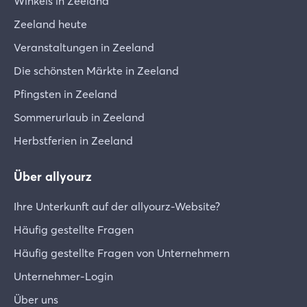
Winkels in Zeeland
Kommt ein zusätzlicher Mitreisender hinzu, fallen
Zeeland heute
dafür zusätzliche Kosten an (Touristensteuer und
Bettwäsche). Diese Änderungen müssen direkt
Veranstaltungen in Zeeland
online über MyFarmCamps bezahlt werden.
Die schönsten Märkte in Zeeland
Pfingsten in Zeeland
Wenn du deinen Urlaub auf ein anderes Datum
innerhalb derselben Saison verschieben möchtest,
Sommerurlaub in Zeeland
ist das bis 28 Tage vor der Ankunft möglich.
Herbstferien in Zeeland
2.2.1 Änderung des Hauptbuchers
Über allyourz
Wenn der Hauptbucher verhindert ist, kann eine
andere Person seinen Platz einnehmen. In diesem
Ihre Unterkunft auf der allyourz-Website?
Fall wird die Buchung übertragen. Der
Hauptbucher muss dies telefonisch an
Häufig gestellte Fragen
FarmCamps melden. Wir passen die Reservierung
Häufig gestellte Fragen von Unternehmern
dann entsprechend an.
Unternehmer-Login
Für diese Änderung berechnen wir eine
Über uns