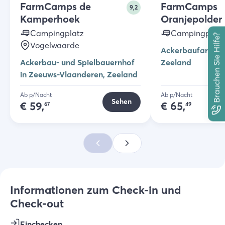
FarmCamps de
FarmCamps
9,2
Kamperhoek
Oranjepolder
Campingplatz
Campingplatz
Brauchen Sie Hilfe?
Vogelwaarde
Ackerbaufarm in
Ackerbau- und Spielbauernhof
Zeeland
in Zeeuws-Vlaanderen, Zeeland
Ab p/Nacht
Ab p/Nacht
Sehen
€
59,
€
65,
67
49
Informationen zum Check-in und
Check-out
Einchecken