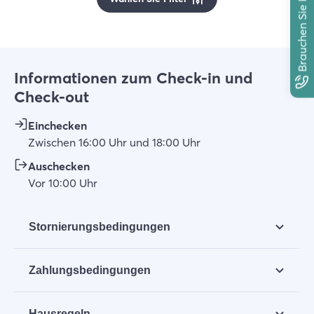
Brauchen Sie Hilfe?
Informationen zum Check-in und
Check-out
Einchecken
Zwischen
16:00
Uhr
und
18:00
Uhr
Auschecken
Vor
10:00
Uhr
Stornierungsbedingungen
a. Bei Auflösung 42 Tage vor der Ankunft: 30%
Zahlungsbedingungen
der Mietsumme;
b. Bei Auflösung vom 42. bis zum 28. Tag vor der
Nach der Buchung erhältst Du vom Anbieter eine
Ankunft: 60% der Mietsumme;
Hausregeln