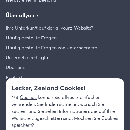
Herbstferien in Zeeland
Über allyourz
Ihre Unterkunft auf der allyourz-Website?
Häufig gestellte Fragen
Häufig gestellte Fragen von Unternehmern
Unternehmer-Login
Über uns
Kontakt
Lecker, Zeeland Cookies!
© 2026 allyourz b.v.
Nutzungsbedingungen
Mit
Cookies
können Sie allyourz einfacher
Datenschutzrichtlinie
Cookies
verwenden, Sie finden schneller, wonach Sie
Haftungsausschluss
suchen, und Sie sehen Informationen, die auf Ihre
DE
Wünsche zugeschnitten sind. Möchten Sie Cookies
speichern?