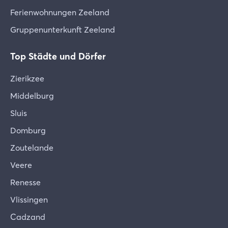
Ferienwohnungen Zeeland
Wann erhalte ich die Kaution zurück?
Wir überweisen die Kaution schnellstmöglich und
Gruppenunterkunft Zeeland
in jedem Fall innerhalb von 2 Wochen nach Ihrer
Abreise auf Ihr Bankkonto.
Top Städte und Dörfer
Zierikzee
Middelburg
Sluis
Domburg
Zoutelande
Veere
Renesse
Vlissingen
Cadzand