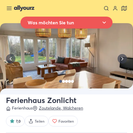
Was möchten Sie tun
Zurück zur Übersicht
Übernachten
Wo
Ganz Zeeland
Wann
Datum auswählen
Art der Unterkünft
Alle Arten
Ferienhaus Zonlicht
Ferienhaus
Zoutelande
,
Walcheren
Wer
2 Gäste
7,0
Teilen
Favoriten
Suche