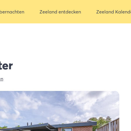
bernachten
Zeeland entdecken
Zeeland Kalend
ter
en