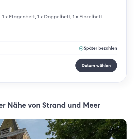
1
x
Etagenbett
,
1
x
Doppelbett
,
1
x
Einzelbett
Später bezahlen
Datum wählen
der Nähe von Strand und Meer