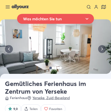
Was möchten Sie tun
Zurück zur Übersicht
Übernachten
Wo
Ganz Zeeland
Wann
Datum auswählen
Art der Unterkünft
Alle Arten
Gemütliches Ferienhaus im
Zentrum von Yerseke
Wer
2 Gäste
Ferienhaus
Yerseke
,
Zuid-Beveland
9,0
Teilen
Favoriten
Suche