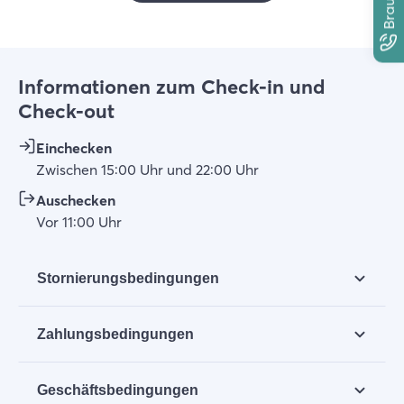
Informationen zum Check-in und
Check-out
Einchecken
Zwischen
15:00
Uhr
und
22:00
Uhr
Auschecken
Vor
11:00
Uhr
Stornierungsbedingungen
a. Stornierungen müssen zunächst telefonisch bei
Zahlungsbedingungen
BGH angemeldet und dann schriftlich per E-Mail
oder Brief unter Beifügung der
Nach der Reservierung des von Ihnen gewählten
Buchungsbestätigung bestätigt werden.
Geschäftsbedingungen
Ferienhauses und Zeitraums erwarten wir die