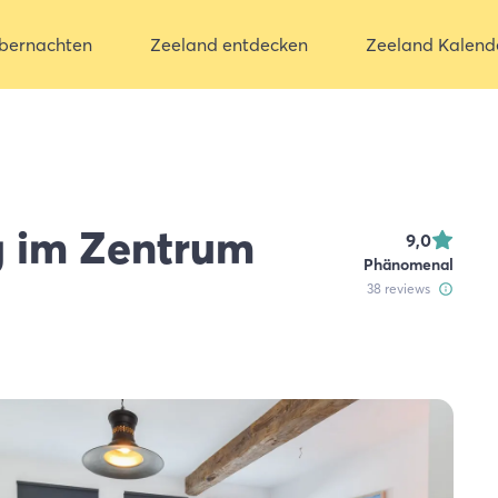
bernachten
Zeeland entdecken
Zeeland Kalend
 im Zentrum
9,0
Phänomenal
38
reviews