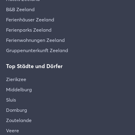
Werktagen behoben. Hierfür wird ein Termin mit
Ihnen vereinbart.
B&B Zeeland
Ferienhäuser Zeeland
Gartenpflege
Ferienparks Zeeland
Während Ihres Aufenthalts können zwischen 10
und 16 Uhr Gartenpflegearbeiten wie
Ferienwohnungen Zeeland
Rasenmähen, Unkrautbeseitigung, Baumschnitt
Gruppenunterkunft Zeeland
usw. stattfinden. Wir bitten um Ihr Verständnis.
Wir bitten Sie um Ihr Verständnis dafür.
Top Städte und Dörfer
Hygiene, Bettwäsche und Extras
Zierikzee
Ihr Ferienhaus wurde mit größter Sorgfalt
gereinigt, kontrolliert und mit Bettwäsche,
Middelburg
Handtüchern und einem Küchenset sowie den von
Sluis
Ihnen gebuchten Extras ausgestattet. Sollten Sie
Domburg
dennoch feststellen, dass etwas fehlt oder nicht in
Ordnung ist, melden Sie dies bitte sofort nach
Zoutelande
Ihrer Ankunft, damit wir es für Sie in Ordnung
Veere
bringen können.