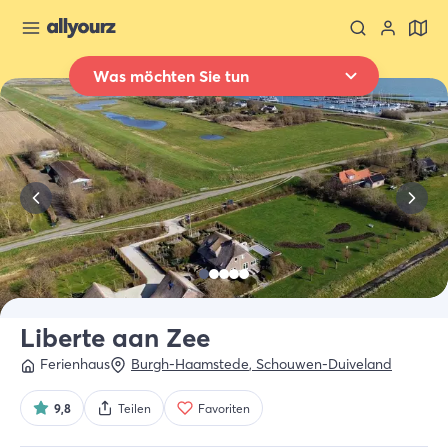
Was möchten Sie tun
Zurück zur Übersicht
Übernachten
Wo
Ganz Zeeland
Wann
Datum auswählen
Art der Unterkünft
Alle Arten
Liberte aan Zee
Ferienhaus
Burgh-Haamstede
,
Schouwen-Duiveland
Wer
2 Gäste
9,8
Teilen
Favoriten
Suche