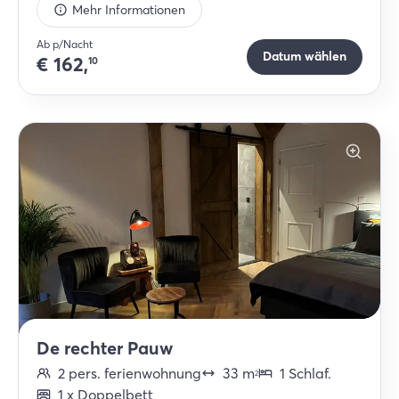
Mehr Informationen
Ab p/Nacht
Datum wählen
€
162,
10
De rechter Pauw
2
pers.
ferienwohnung
33
m
1
Schlaf
.
2
1
x
Doppelbett