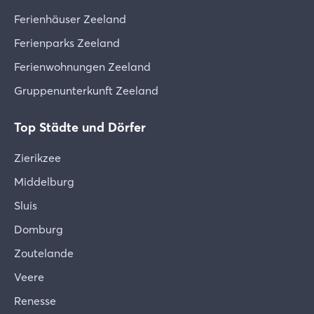
zurückzuziehen. Bereits geleistete
Vorauszahlungen werden dem Hauptgast
Ferienhäuser Zeeland
kostenlos zurückerstattet.
Ferienparks Zeeland
Ferienwohnungen Zeeland
Gruppenunterkunft Zeeland
Top Städte und Dörfer
Zierikzee
Middelburg
Sluis
Domburg
Zoutelande
Veere
Renesse