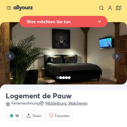
Was möchten Sie tun
Zurück zur Übersicht
Übernachten
Wo
Ganz Zeeland
Wann
Datum auswählen
Art der Unterkünft
Alle Arten
Logement de Pauw
Ferienwohnung
Middelburg
,
Walcheren
Wer
2 Gäste
10
Teilen
Favoriten
Suche