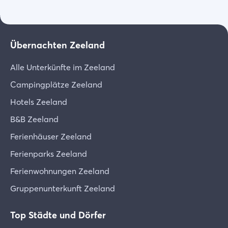
Welche Optionen kann ich buchen?
Wir bitten Sie, die Allgemeinen
Geschäftsbedingungen sorgfältig zu lesen.
- Mittagessen - Rundfahrt Oosterschelde - Kühlen
und Grillen - Hoher Wein
Übernachten Zeeland
Laden Sie die Bedingungen herunter [PDF]
Alle Unterkünfte im Zeeland
Campingplätze Zeeland
Hotels Zeeland
B&B Zeeland
Ferienhäuser Zeeland
Ferienparks Zeeland
Ferienwohnungen Zeeland
Gruppenunterkunft Zeeland
Top Städte und Dörfer