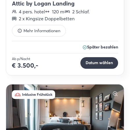
Attic by Logan Landing
4
pers.
hotel
120
m
2
Schlaf
.
2
2
x
Kingsize Doppelbetten
Mehr Informationen
Später bezahlen
Ab p/Nacht
Datum wählen
€
3.500,-
Inklusive Frühstück