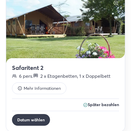
Safaritent 2
6
pers.
2
x
Etagenbetten
,
1
x
Doppelbett
Mehr Informationen
Später bezahlen
Datum wählen