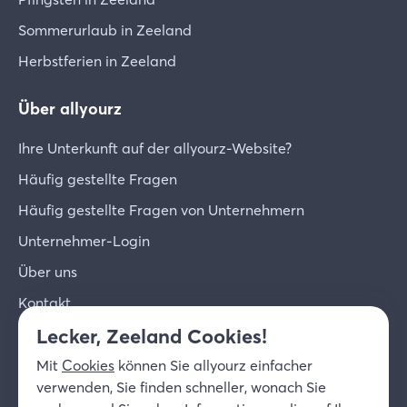
Sommerurlaub in Zeeland
Herbstferien in Zeeland
Über allyourz
Ihre Unterkunft auf der allyourz-Website?
Häufig gestellte Fragen
Häufig gestellte Fragen von Unternehmern
Unternehmer-Login
Über uns
Kontakt
Lecker, Zeeland Cookies!
© 2026 allyourz b.v.
Nutzungsbedingungen
Mit
Cookies
können Sie allyourz einfacher
Datenschutzrichtlinie
Cookies
verwenden, Sie finden schneller, wonach Sie
Haftungsausschluss