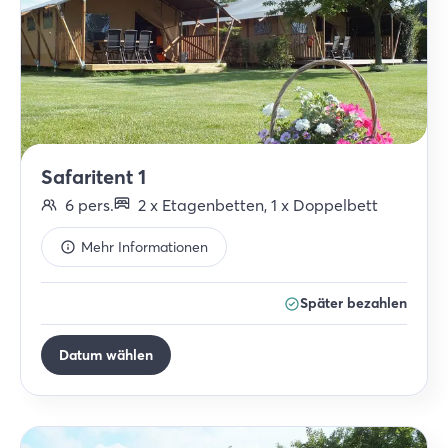
Safaritent 1
6
pers.
2
x
Etagenbetten
,
1
x
Doppelbett
Mehr Informationen
Später bezahlen
Datum wählen