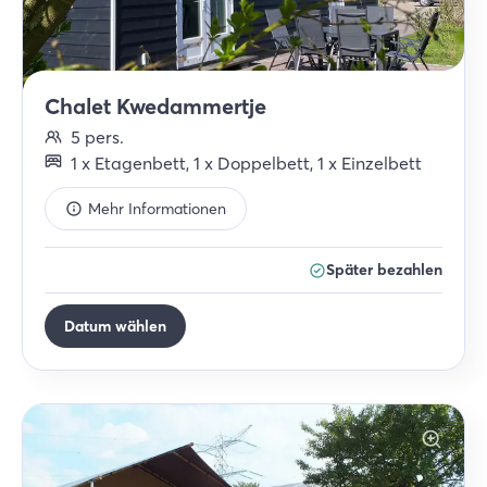
Chalet Kwedammertje
5
pers.
1
x
Etagenbett
,
1
x
Doppelbett
,
1
x
Einzelbett
Mehr Informationen
Später bezahlen
Datum wählen