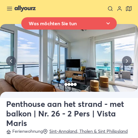
Was möchten Sie tun
Zurück zur Übersicht
Übernachten
Wo
Ganz Zeeland
Wann
Datum auswählen
Art der Unterkünft
Alle Arten
Penthouse aan het strand - met
balkon | Nr. 26 - 2 Pers | Vista
Wer
2 Gäste
Maris
Ferienwohnung
Sint-Annaland
,
Tholen & Sint Philipsland
Suche