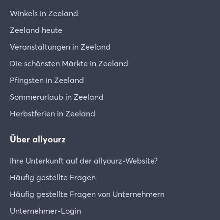
(elektrisches) Gerät kann defekt sein. Bei größeren
Schäden oder beschädigten Geräten des
Winkels in Zeeland
täglichen Gebrauchs bitten wir Sie, uns dies sofort
Zeeland heute
zu melden, damit wir gemeinsam eine Lösung
Veranstaltungen in Zeeland
finden können. Bitte vermerken Sie ein
zerbrochenes Glas oder Ähnliches auf der Karte,
Die schönsten Märkte in Zeeland
die Sie bei Ihrer Ankunft auf dem Tisch finden.
Pfingsten in Zeeland
Sicherheit
Sommerurlaub in Zeeland
Achten Sie beim Verlassen des Hauses darauf,
Herbstferien in Zeeland
dass Sie Fenster und Türen ordnungsgemäß
verschlossen haben. Lassen Sie die Fenster nicht
Über allyourz
gekippt!
Ihre Unterkunft auf der allyourz-Website?
Abreise
Am Abreisetag sollten Sie Ihre Ferienunterkunft
Häufig gestellte Fragen
bis spätestens 10 Uhr verlassen (an Sonntagen ist
Häufig gestellte Fragen von Unternehmern
eine Abreise bis spätestens 13 Uhr möglich). Einen
Unternehmer-Login
Tag vor Ihrer Abreise erhalten Sie von uns eine E-