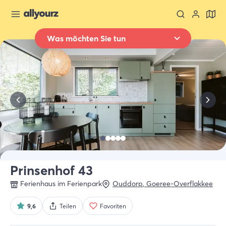
Was möchten Sie tun
Zurück zur Übersicht
Übernachten
Wo
Ganz Zeeland
Wann
Datum auswählen
Art der Unterkünft
Alle Arten
Prinsenhof 43
Ferienhaus im Ferienpark
Ouddorp
,
Goeree-Overflakkee
Wer
2 Gäste
9,6
Teilen
Favoriten
Suche