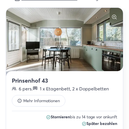
Prinsenhof 43
6
pers.
1
x
Etagenbett
,
2
x
Doppelbetten
Mehr Informationen
Stornieren
bis zu 14 tage vor ankunft
Später bezahlen