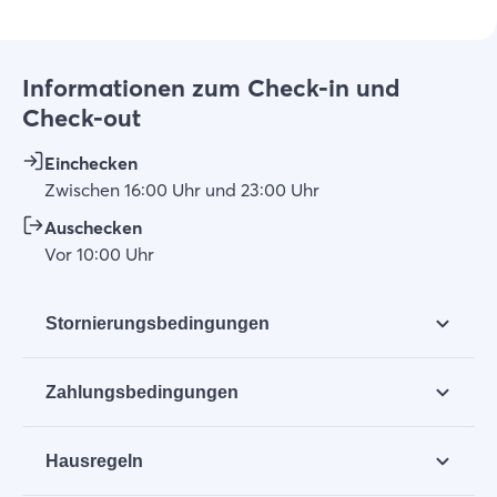
Informationen zum Check-in und
Check-out
Einchecken
Zwischen
16:00
Uhr
und
23:00
Uhr
Auschecken
Vor
10:00
Uhr
Stornierungsbedingungen
Bis 14 Tage vor der Anreise kann eine Buchung
Zahlungsbedingungen
durch den Mieter kostenlos storniert werden. Alle
bereits einbezahlten Beträge werden
Sie zahlen innerhalb von 3 Tagen 30% der
zurückerstattet.
Hausregeln
Gesamtmiete an Ouddorp Connection.