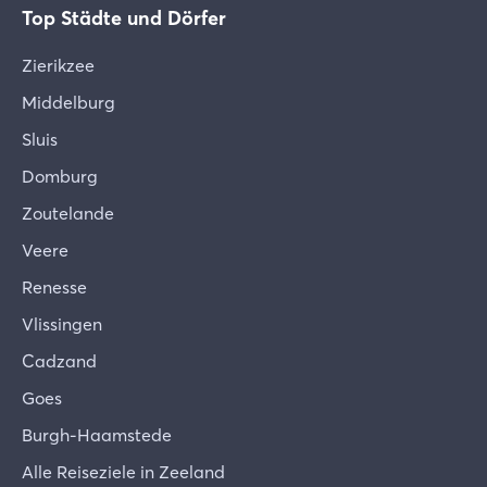
Top Städte und Dörfer
Hygiene, Bettwäsche und Extras
Zierikzee
Ihr Ferienhaus wurde mit größter Sorgfalt
gereinigt, kontrolliert und mit Bettwäsche,
Middelburg
Handtüchern und einem Küchenset sowie den von
Sluis
Ihnen gebuchten Extras ausgestattet. Sollten Sie
Domburg
dennoch feststellen, dass etwas fehlt oder nicht in
Ordnung ist, melden Sie dies bitte sofort nach
Zoutelande
Ihrer Ankunft, damit wir es für Sie in Ordnung
Veere
bringen können.
Renesse
Verschiebbare Möbel
Vlissingen
Der Eigentümer hat sein Ferienhaus mit Herz und
Seele und nach persönlichem Geschmack
Cadzand
eingerichtet. Gemeinsam hoffen wir, dass Sie sich
Goes
in Ihrem vorübergehenden Zuhause willkommen
Burgh-Haamstede
und wohl fühlen werden. Wir bitten Sie, das
gesamte Inventar pfleglich zu behandeln und vor
Alle Reiseziele in Zeeland