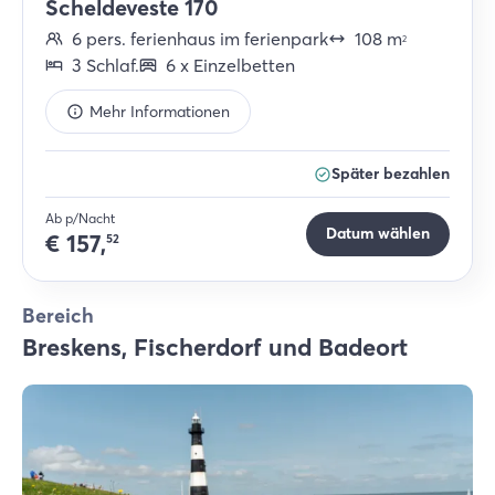
Scheldeveste 170
6
pers.
ferienhaus im ferienpark
108
m
2
3
Schlaf
.
6
x
Einzelbetten
Mehr Informationen
Später bezahlen
Ab p/Nacht
Datum wählen
€
157,
52
Bereich
Breskens, Fischerdorf und Badeort