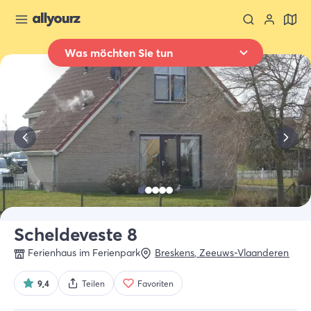
Was möchten Sie tun
Zurück zur Übersicht
Übernachten
Wo
Ganz Zeeland
Wann
Datum auswählen
Art der Unterkünft
Alle Arten
Scheldeveste 8
Ferienhaus im Ferienpark
Breskens
,
Zeeuws-Vlaanderen
Wer
2 Gäste
9,4
Teilen
Favoriten
Suche