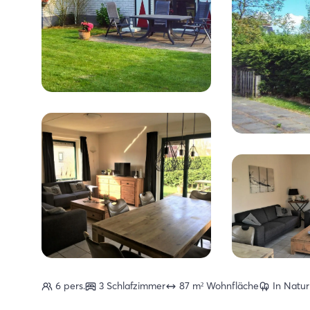
6 pers.
3 Schlafzimmer
87 m² Wohnfläche
In Natu