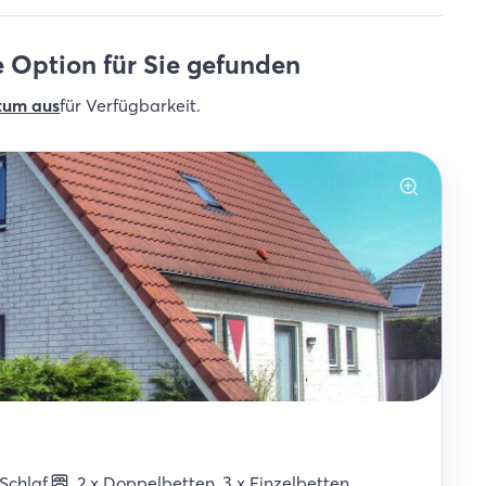
 Option für Sie gefunden
tum aus
für Verfügbarkeit
.
Schlaf
.
2
x
Doppelbetten
,
3
x
Einzelbetten