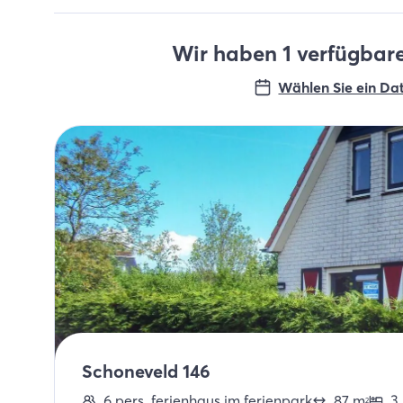
Wir haben 1 verfügbare
Wählen Sie ein Da
Schoneveld 146
6
pers.
ferienhaus im ferienpark
87
m
3
2