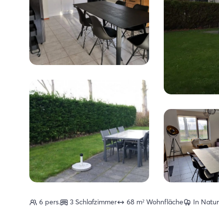
6 pers.
3 Schlafzimmer
68 m² Wohnfläche
In Natu