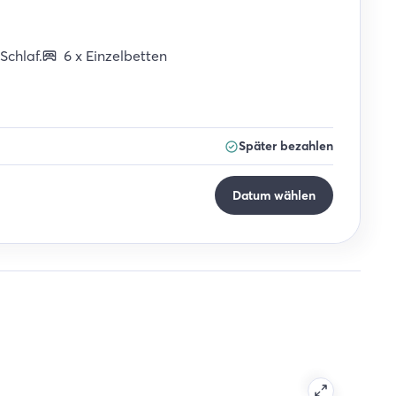
Schlaf
.
6
x
Einzelbetten
Später bezahlen
Datum wählen