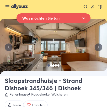
Was möchten Sie tun
Zurück zur Übersicht
Übernachten
Wo
Ganz Zeeland
Wann
Datum auswählen
Art der Unterkünft
Alle Arten
Slaapstrandhuisje - Strand
Dishoek 345/346 | Dishoek
Wer
2 Gäste
Ferienhaus
Koudekerke
,
Walcheren
Teilen
Favoriten
Suche