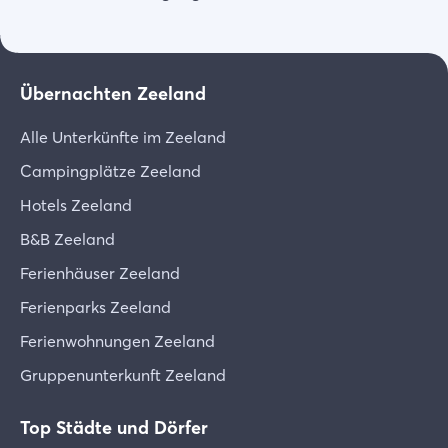
einschließlich 24,95 € Verwaltungsgebühr
Wir bitten Sie, die Allgemeinen
*93 Tage vor der Ankunft 50% des Betrags
Geschäftsbedingungen sorgfältig zu lesen.
einschließlich einer Bearbeitungsgebühr von 24,95
€
Übernachten Zeeland
Laden Sie die Bedingungen herunter [PDF]
*1000 Tage vor der Ankunft 15% des Betrages
Alle Unterkünfte im Zeeland
einschließlich 24,95 € Bearbeitungsgebühr
Campingplätze Zeeland
Hotels Zeeland
B&B Zeeland
Ferienhäuser Zeeland
Ferienparks Zeeland
Ferienwohnungen Zeeland
Gruppenunterkunft Zeeland
Top Städte und Dörfer