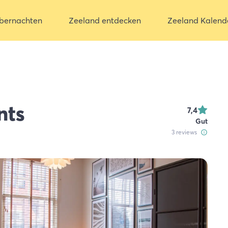
bernachten
Zeeland entdecken
Zeeland Kalend
nts
7,4
Gut
3
reviews