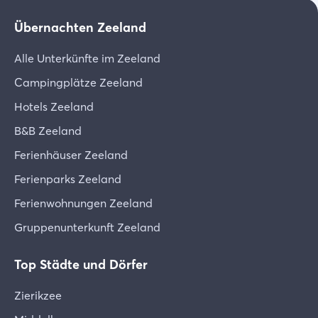
Geschäftsbedingungen sorgfältig zu lesen.
*93 Tage vor Ankunft 50% des Betrages
einschließlich 24,95 € Verwaltungskosten
Übernachten Zeeland
Laden Sie die Bedingungen herunter [PDF]
*1000 Tage vor Ankunft 15% des Betrages
Alle Unterkünfte im Zeeland
einschließlich 24,95 € Verwaltungskosten
Campingplätze Zeeland
Hotels Zeeland
B&B Zeeland
Ferienhäuser Zeeland
Ferienparks Zeeland
Ferienwohnungen Zeeland
Gruppenunterkunft Zeeland
Top Städte und Dörfer
Zierikzee