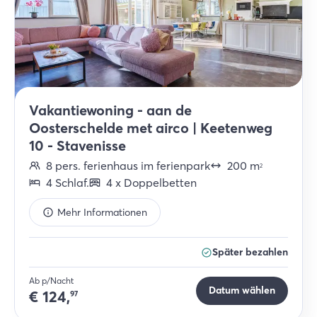
Vakantiewoning - aan de
Oosterschelde met airco | Keetenweg
10 - Stavenisse
8
pers.
ferienhaus im ferienpark
200
m
2
4
Schlaf
.
4
x
Doppelbetten
Mehr Informationen
Später bezahlen
Ab p/Nacht
Datum wählen
€
124,
97