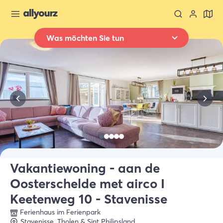
Was möchten Sie tun
Zurück zur Übersicht
Übernachten
Wo
Ganz Zeeland
Wann
Datum auswählen
Art der Unterkünft
Alle Arten
Vakantiewoning - aan de
Oosterschelde met airco I
Wer
2 Gäste
Keetenweg 10 - Stavenisse
Ferienhaus im Ferienpark
Stavenisse
,
Tholen & Sint Philipsland
Suche