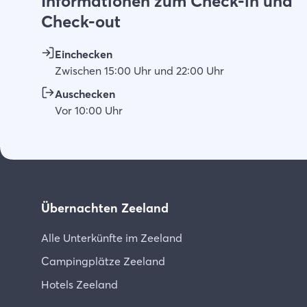
Informationen zum Check-in und
Check-out
Einchecken
Zwischen
15:00
Uhr
und
22:00
Uhr
Auschecken
Vor
10:00
Uhr
Übernachten Zeeland
Alle Unterkünfte im Zeeland
Campingplätze Zeeland
Hotels Zeeland