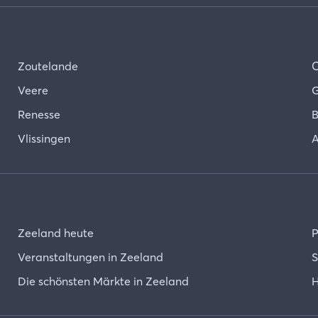
Zoutelande
Veere
G
Renesse
B
Vlissingen
A
Zeeland heute
P
Veranstaltungen in Zeeland
S
Die schönsten Märkte in Zeeland
H