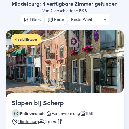
B&B
Middelburg: 4 verfügbare Zimmer gefunden
Von 2 verschiedene B&B
Wer
2 Gäste
Filters
Karte
Suche
4
verblijfstypes
Slapen bij Scherp
Phänomenal
Ferienwohnung
B&B
9,6
Middelburg
2
pers.