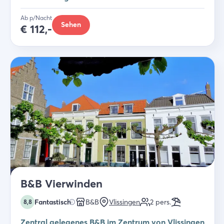
Ab p/Nacht
Sehen
€
112,-
B&B Vierwinden
Fantastisch
B&B
Vlissingen
2
pers.
8,8
Zentral gelegenes B&B im Zentrum von Vlissingen