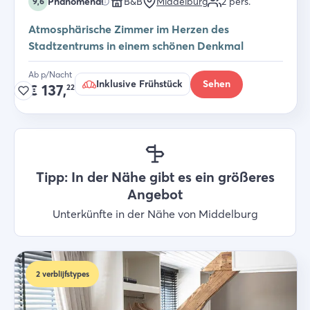
Phänomenal
B&B
Middelburg
2
pers.
9,6
Atmosphärische Zimmer im Herzen des
Stadtzentrums in einem schönen Denkmal
Ab p/Nacht
Inklusive Frühstück
Sehen
€
137,
22
Tipp: In der Nähe gibt es ein größeres
Angebot
Unterkünfte in der Nähe von Middelburg
2
verblijfstypes