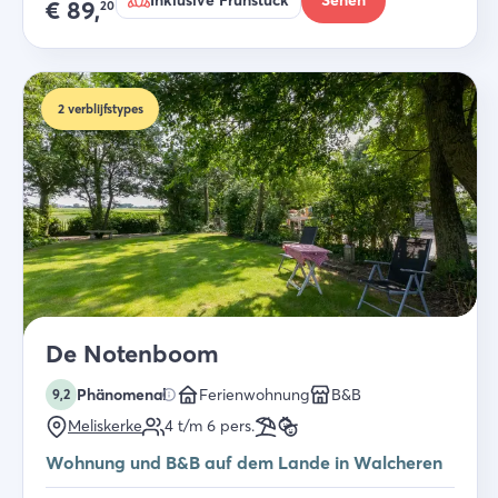
Inklusive Frühstück
Sehen
€
89,
20
2
verblijfstypes
De Notenboom
Phänomenal
Ferienwohnung
B&B
9,2
Meliskerke
4 t/m 6
pers.
Wohnung und B&B auf dem Lande in Walcheren