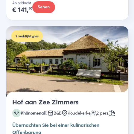
Ab p/Nacht
Sehen
€
141,
50
2
verblijfstypes
Hof aan Zee Zimmers
Phänomenal
B&B
Koudekerke
2
pers.
9,2
Übernachten Sie bei einer kulinarischen
Offenbarung