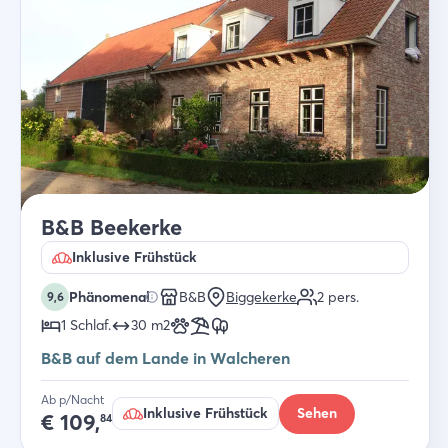
B&B Beekerke
Inklusive Frühstück
Phänomenal
B&B
Biggekerke
2
pers.
9,6
1
Schlaf
.
30
m2
B&B auf dem Lande in Walcheren
Ab p/Nacht
Inklusive Frühstück
Sehen
€
109,
84