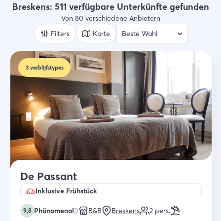
Alle Arten
Breskens: 511 verfügbare Unterkünfte gefunden
Von 80 verschiedene Anbietern
Wer
2 Gäste
Filters
Karte
Suche
3
verblijfstypes
De Passant
Inklusive Frühstück
Phänomenal
B&B
Breskens
2
pers.
9,8