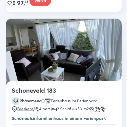
Sehen
€
97,
38
Schoneveld 183
Phänomenal
Ferienhaus im Ferienpark
9,4
Breskens
4
pers.
2
Schlaf
.
50
m2
Schönes Einfamilienhaus in einem Ferienpark