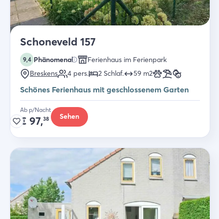
Schoneveld 157
Phänomenal
Ferienhaus im Ferienpark
9,4
Breskens
4
pers.
2
Schlaf
.
59
m2
Schönes Ferienhaus mit geschlossenem Garten
Ab p/Nacht
Sehen
€
97,
38