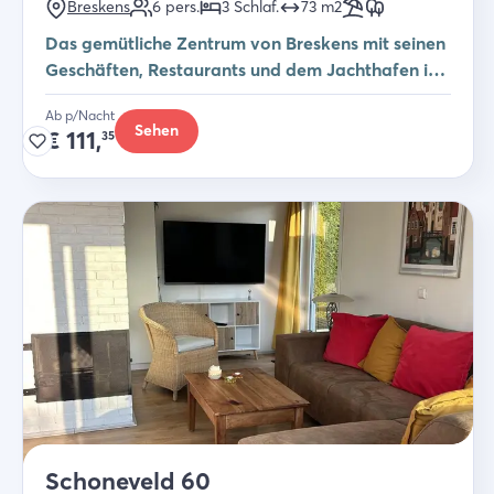
Breskens
6
pers.
3
Schlaf
.
73
m2
Das gemütliche Zentrum von Breskens mit seinen
Geschäften, Restaurants und dem Jachthafen ist
mit dem Fahrrad zu erreichen.
Ab p/Nacht
Sehen
€
111,
35
Schoneveld 60