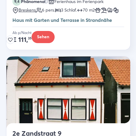
Phänomenal
Ferienhaus im Ferienpark
9,4
Breskens
6
pers.
3
Schlaf
.
70
m2
Haus mit Garten und Terrasse in Strandnähe
Ab p/Nacht
Sehen
€
111,
35
2e Zandstraat 9