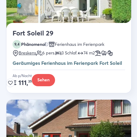
Fort Soleil 29
Phänomenal
Ferienhaus im Ferienpark
9,4
Breskens
6
pers.
3
Schlaf
.
74
m2
Geräumiges Ferienhaus im Ferienpark Fort Soleil
Ab p/Nacht
Sehen
€
111,
35