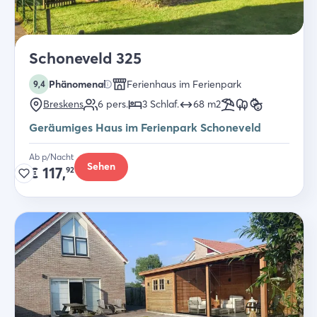
Schoneveld 325
Phänomenal
Ferienhaus im Ferienpark
9,4
Breskens
6
pers.
3
Schlaf
.
68
m2
Geräumiges Haus im Ferienpark Schoneveld
Ab p/Nacht
Sehen
€
117,
92