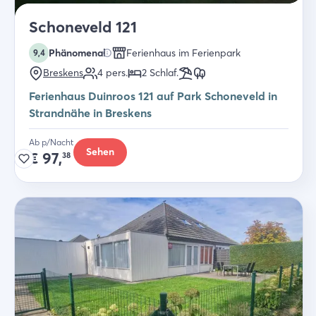
Schoneveld 121
Phänomenal
Ferienhaus im Ferienpark
9,4
Breskens
4
pers.
2
Schlaf
.
Ferienhaus Duinroos 121 auf Park Schoneveld in
Strandnähe in Breskens
Ab p/Nacht
Sehen
€
97,
38