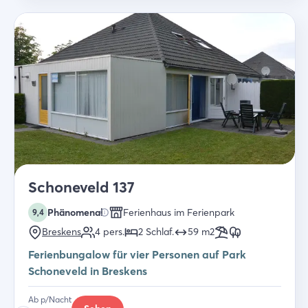
Schoneveld 137
Phänomenal
Ferienhaus im Ferienpark
9,4
Breskens
4
pers.
2
Schlaf
.
59
m2
Ferienbungalow für vier Personen auf Park
Schoneveld in Breskens
Ab p/Nacht