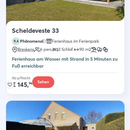
Scheldeveste 33
Phänomenal
Ferienhaus im Ferienpark
9,4
Breskens
6
pers.
3
Schlaf
.
90
m2
Ferienhaus am Wasser mit Strand in 5 Minuten zu
Fuß erreichbar
Ab p/Nacht
Sehen
€
145,
96