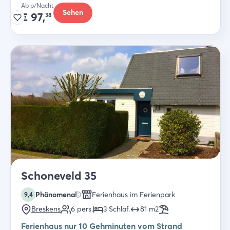
Ab p/Nacht
Sehen
€
97,
38
Schoneveld 35
Phänomenal
Ferienhaus im Ferienpark
9,4
Breskens
6
pers.
3
Schlaf
.
81
m2
Ferienhaus nur 10 Gehminuten vom Strand