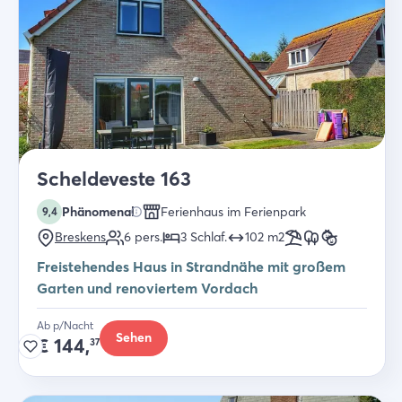
Scheldeveste 163
Phänomenal
Ferienhaus im Ferienpark
9,4
Breskens
6
pers.
3
Schlaf
.
102
m2
Freistehendes Haus in Strandnähe mit großem
Garten und renoviertem Vordach
Ab p/Nacht
Sehen
€
144,
37