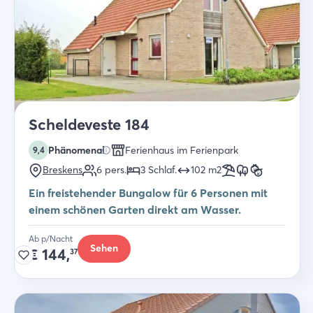
Scheldeveste 184
Phänomenal
Ferienhaus im Ferienpark
9,4
Breskens
6
pers.
3
Schlaf
.
102
m2
Ein freistehender Bungalow für 6 Personen mit
einem schönen Garten direkt am Wasser.
Ab p/Nacht
Sehen
€
144,
37