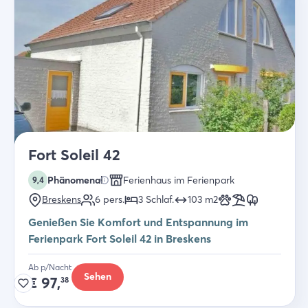
Fort Soleil 42
Phänomenal
Ferienhaus im Ferienpark
9,4
Breskens
6
pers.
3
Schlaf
.
103
m2
Genießen Sie Komfort und Entspannung im
Ferienpark Fort Soleil 42 in Breskens
Ab p/Nacht
Sehen
€
97,
38