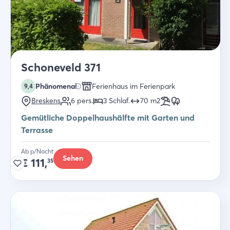
Schoneveld 371
Phänomenal
Ferienhaus im Ferienpark
9,4
Breskens
6
pers.
3
Schlaf
.
70
m2
Gemütliche Doppelhaushälfte mit Garten und
Terrasse
Ab p/Nacht
Sehen
€
111,
35