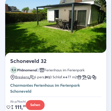
Schoneveld 32
Phänomenal
Ferienhaus im Ferienpark
9,4
Breskens
6
pers.
3
Schlaf
.
77
m2
Charmantes Ferienhaus im Ferienpark
Schoneveld
Ab p/Nacht
Sehen
€
111,
35