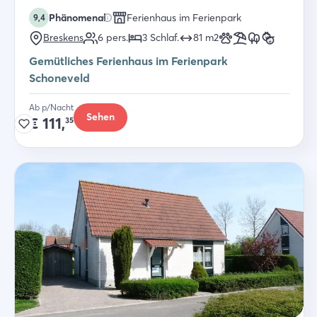
Phänomenal
Ferienhaus im Ferienpark
9,4
Breskens
6
pers.
3
Schlaf
.
81
m2
Gemütliches Ferienhaus im Ferienpark
Schoneveld
Ab p/Nacht
Sehen
€
111,
35