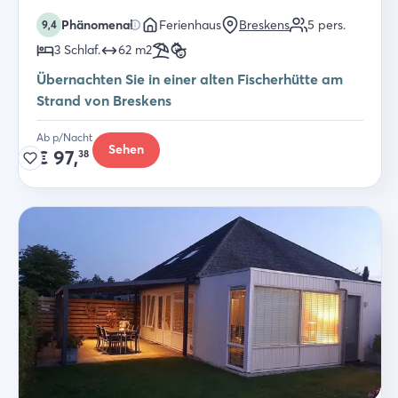
Phänomenal
Ferienhaus
Breskens
5
pers.
9,4
3
Schlaf
.
62
m2
Übernachten Sie in einer alten Fischerhütte am
Strand von Breskens
Ab p/Nacht
Sehen
€
97,
38