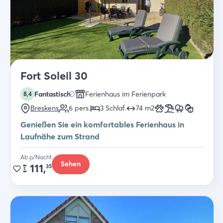
Fort Soleil 30
Fantastisch
Ferienhaus im Ferienpark
8,4
Breskens
6
pers.
3
Schlaf
.
74
m2
Genießen Sie ein komfortables Ferienhaus in
Laufnähe zum Strand
Ab p/Nacht
Sehen
€
111,
35