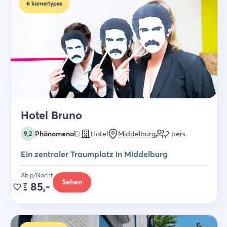
6
kamertypes
Hotel Bruno
Phänomenal
Hotel
Middelburg
2
pers.
9,2
Ein zentraler Traumplatz in Middelburg
Ab p/Nacht
Sehen
€
85,-