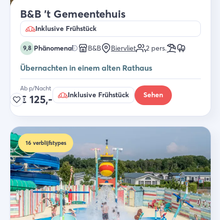
B&B 't Gemeentehuis
Inklusive Frühstück
Phänomenal
B&B
Biervliet
2
pers.
9,8
Übernachten in einem alten Rathaus
Ab p/Nacht
Inklusive Frühstück
Sehen
€
125,-
16
verblijfstypes