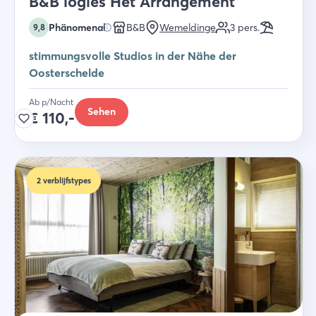
B&B logies Het Arrangement
Phänomenal
B&B
Wemeldinge
3
pers.
9,8
stimmungsvolle Studios in der Nähe der
Oosterschelde
Ab p/Nacht
Sehen
€
110,-
2
verblijfstypes