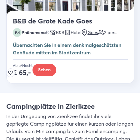
B&B de Grote Kade Goes
Phänomenal
B&B
Hotel
Goes
2
pers.
9,4
Übernachten Sie in einem denkmalgeschützten
Gebäude mitten im Stadtzentrum
Ab p/Nacht
Sehen
€
65,-
Campingplätze in Zierikzee
In der Umgebung von Zierikzee findet ihr viele
gepflegte Campingplätze für einen kurzen oder langen
Urlaub. Vom Minicamping bis zum Familiencamping.
Die Auswahl ist vielfältig. Genießt das Outdoor-Leben