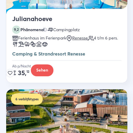
Julianahoeve
Phänomenal
Campingplatz
9,2
Ferienhaus im Ferienpark
Renesse
4 t/m 6
pers.
Camping & Strandresort Renesse
Ab p/Nacht
Sehen
€
35,
12
6
verblijfstypes