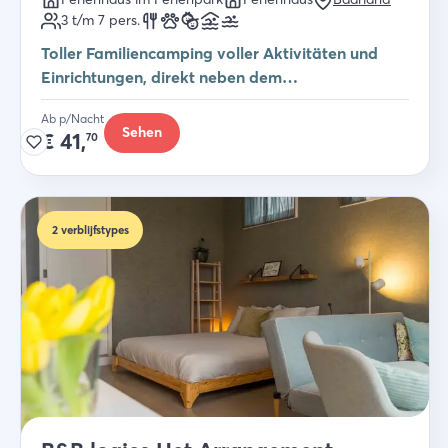
3 t/m 7
pers.
Toller Familiencamping voller Aktivitäten und
Einrichtungen, direkt neben dem
Scheldesträndchen!
Ab p/Nacht
Sehen
€
41,
70
2
verblijfstypes