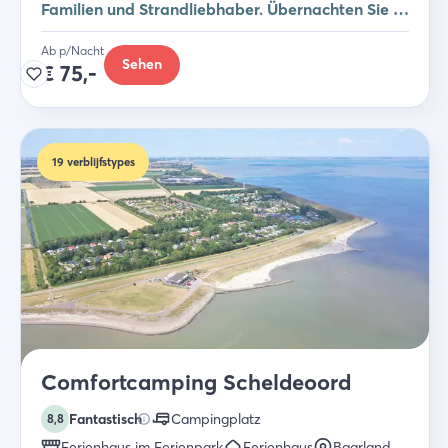
Familien und Strandliebhaber. Übernachten Sie in
einem Studio, Safarizelt oder Ferienhaus.
Ab p/Nacht
Sehen
€
75,-
19
verblijfstypes
Comfortcamping Scheldeoord
Fantastisch
Campingplatz
8,8
Ferienhaus im Ferienpark
Ferienhaus
Baarland