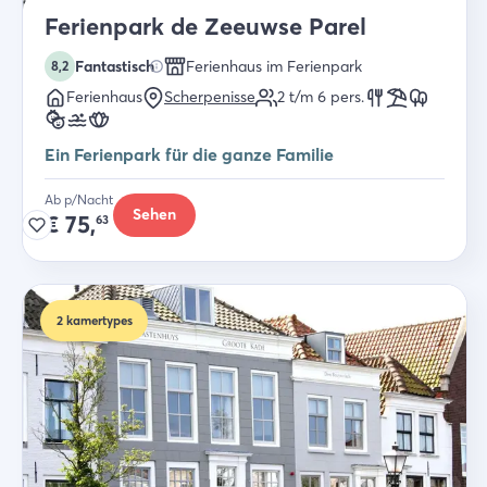
Ferienpark de Zeeuwse Parel
Fantastisch
Ferienhaus im Ferienpark
8,2
Ferienhaus
Scherpenisse
2 t/m 6
pers.
Ein Ferienpark für die ganze Familie
Ab p/Nacht
Sehen
€
75,
63
2
kamertypes