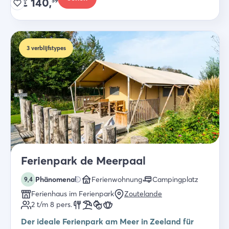
€
140,
59
3
verblijfstypes
Ferienpark de Meerpaal
Phänomenal
Ferienwohnung
Campingplatz
9,4
Ferienhaus im Ferienpark
Zoutelande
2 t/m 8
pers.
Der ideale Ferienpark am Meer in Zeeland für