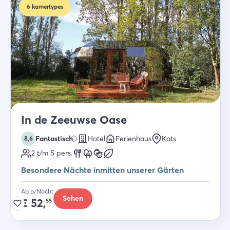
6
kamertypes
In de Zeeuwse Oase
Fantastisch
Hotel
Ferienhaus
Kats
8,6
2 t/m 5
pers.
Besondere Nächte inmitten unserer Gärten
Ab p/Nacht
Sehen
€
52,
55