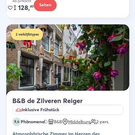
Ab p/Nacht
Sehen
€
128,
40
2
verblijfstypes
B&B de Zilveren Reiger
Inklusive Frühstück
Phänomenal
B&B
Middelburg
2
pers.
9,6
Atmosphärische Zimmer im Herzen des