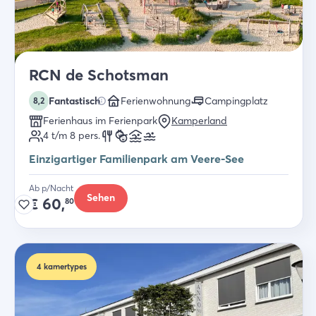
RCN de Schotsman
Fantastisch
Ferienwohnung
Campingplatz
8,2
Ferienhaus im Ferienpark
Kamperland
4 t/m 8
pers.
Einzigartiger Familienpark am Veere-See
Ab p/Nacht
Sehen
€
60,
80
4
kamertypes