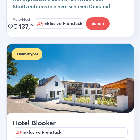
Stadtzentrums in einem schönen Denkmal
Ab p/Nacht
Inklusive Frühstück
Sehen
€
137,
22
3
kamertypes
Hotel Blooker
Inklusive Frühstück