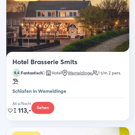
Hotel Brasserie Smits
Fantastisch
Hotel
Wemeldinge
1 t/m 2
pers.
8,4
Schlafen in Wemeldinge
Ab p/Nacht
Sehen
€
113,-