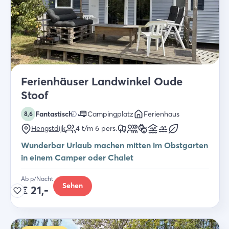
Ferienhäuser Landwinkel Oude
Stoof
Fantastisch
Campingplatz
Ferienhaus
8,6
Hengstdijk
4 t/m 6
pers.
Wunderbar Urlaub machen mitten im Obstgarten
in einem Camper oder Chalet
Ab p/Nacht
Sehen
€
21,-