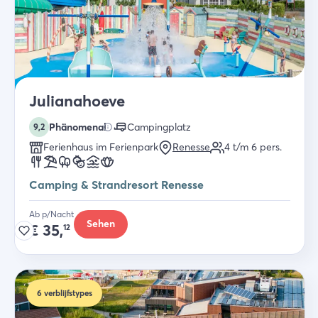
Julianahoeve
Phänomenal
Campingplatz
9,2
Ferienhaus im Ferienpark
Renesse
4 t/m 6
pers.
Camping & Strandresort Renesse
Ab p/Nacht
Sehen
€
35,
12
6
verblijfstypes