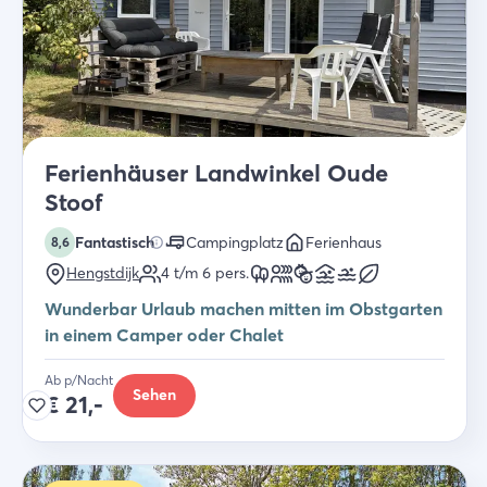
Ferienhäuser Landwinkel Oude
Stoof
Fantastisch
Campingplatz
Ferienhaus
8,6
Hengstdijk
4 t/m 6
pers.
Wunderbar Urlaub machen mitten im Obstgarten
in einem Camper oder Chalet
Ab p/Nacht
Sehen
€
21,-