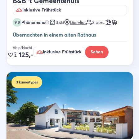
B&B 't Gemeentehuis
Inklusive Frühstück
Phänomenal
B&B
Biervliet
2
pers.
9,8
Übernachten in einem alten Rathaus
Ab p/Nacht
Inklusive Frühstück
Sehen
€
125,-
3
kamertypes