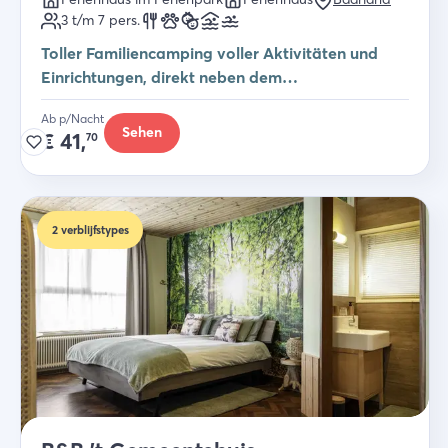
3 t/m 7
pers.
Toller Familiencamping voller Aktivitäten und
Einrichtungen, direkt neben dem
Scheldesträndchen!
Ab p/Nacht
Sehen
€
41,
70
2
verblijfstypes