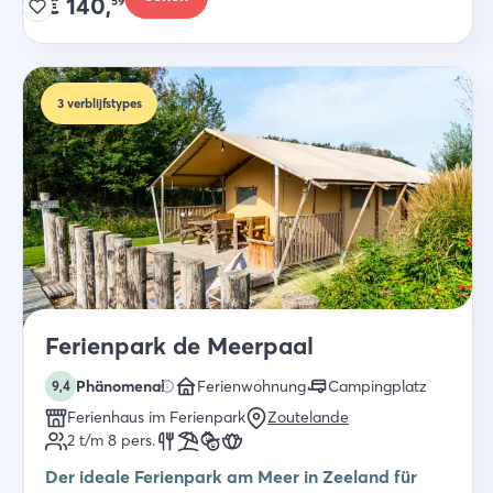
€
140,
59
3
verblijfstypes
Ferienpark de Meerpaal
Phänomenal
Ferienwohnung
Campingplatz
9,4
Ferienhaus im Ferienpark
Zoutelande
2 t/m 8
pers.
Der ideale Ferienpark am Meer in Zeeland für