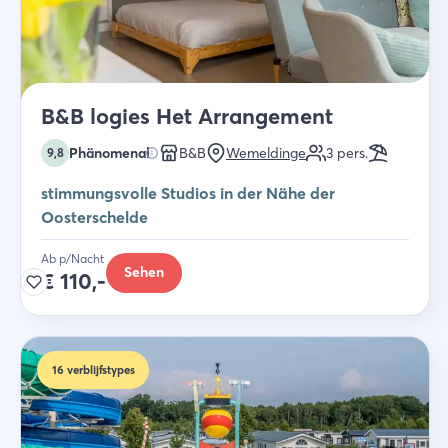
B&B logies Het Arrangement
Phänomenal
B&B
Wemeldinge
3
pers.
9,8
stimmungsvolle Studios in der Nähe der
Oosterschelde
Ab p/Nacht
Sehen
€
110,-
16
verblijfstypes