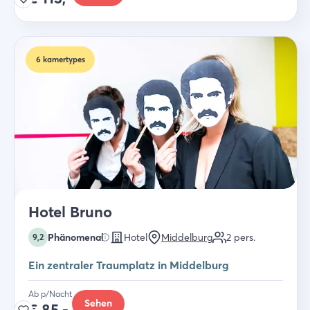
6
kamertypes
Hotel Bruno
Phänomenal
Hotel
Middelburg
2
pers.
9,2
Ein zentraler Traumplatz in Middelburg
Ab p/Nacht
Sehen
€
85,-