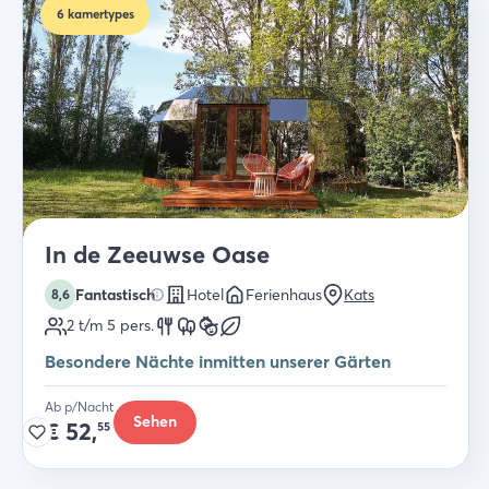
6
kamertypes
In de Zeeuwse Oase
Fantastisch
Hotel
Ferienhaus
Kats
8,6
2 t/m 5
pers.
Besondere Nächte inmitten unserer Gärten
Ab p/Nacht
Sehen
€
52,
55