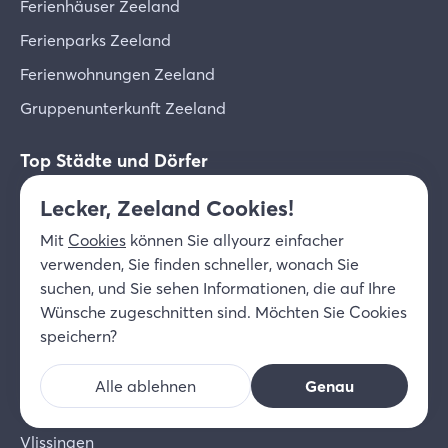
Ferienhäuser Zeeland
Ferienparks Zeeland
Ferienwohnungen Zeeland
Gruppenunterkunft Zeeland
Top Städte und Dörfer
Lecker, Zeeland Cookies!
Zierikzee
Middelburg
Mit
Cookies
können Sie allyourz einfacher
verwenden, Sie finden schneller, wonach Sie
Sluis
suchen, und Sie sehen Informationen, die auf Ihre
Domburg
Wünsche zugeschnitten sind. Möchten Sie Cookies
speichern?
Zoutelande
Veere
Alle ablehnen
Genau
Renesse
Vlissingen