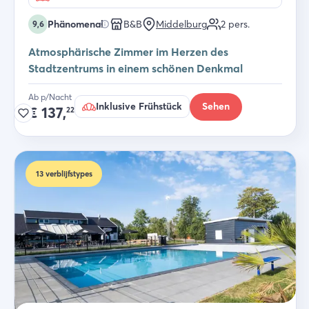
Phänomenal
B&B
Middelburg
2
pers.
9,6
Atmosphärische Zimmer im Herzen des
Stadtzentrums in einem schönen Denkmal
Ab p/Nacht
Inklusive Frühstück
Sehen
€
137,
22
13
verblijfstypes