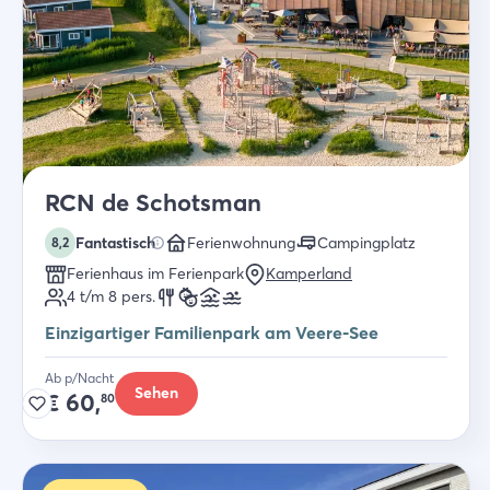
RCN de Schotsman
Fantastisch
Ferienwohnung
Campingplatz
8,2
Ferienhaus im Ferienpark
Kamperland
4 t/m 8
pers.
Einzigartiger Familienpark am Veere-See
Ab p/Nacht
Sehen
€
60,
80