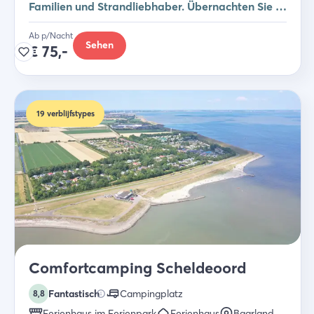
Familien und Strandliebhaber. Übernachten Sie in
einem Studio, Safarizelt oder Ferienhaus.
Ab p/Nacht
Sehen
€
75,-
19
verblijfstypes
Comfortcamping Scheldeoord
Fantastisch
Campingplatz
8,8
Ferienhaus im Ferienpark
Ferienhaus
Baarland