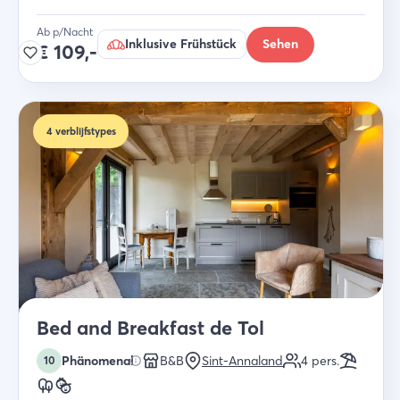
Ab p/Nacht
Inklusive Frühstück
Sehen
€
109,-
4
verblijfstypes
Bed and Breakfast de Tol
Phänomenal
B&B
Sint-Annaland
4
pers.
10