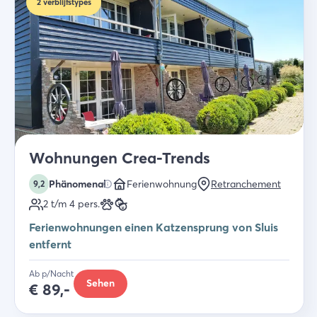
2
verblijfstypes
Wohnungen Crea-Trends
Phänomenal
Ferienwohnung
Retranchement
9,2
2 t/m 4
pers.
Ferienwohnungen einen Katzensprung von Sluis
entfernt
Ab p/Nacht
Sehen
€
89,-