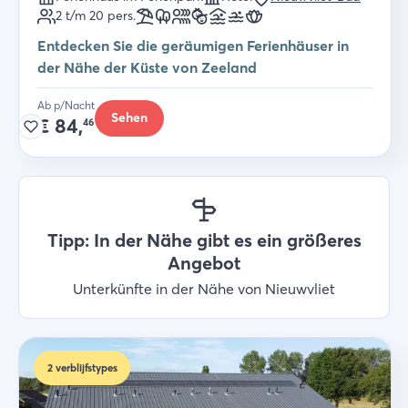
2 t/m 20
pers.
Entdecken Sie die geräumigen Ferienhäuser in
der Nähe der Küste von Zeeland
Ab p/Nacht
Sehen
€
84,
46
Tipp: In der Nähe gibt es ein größeres
Angebot
Unterkünfte in der Nähe von Nieuwvliet
2
verblijfstypes