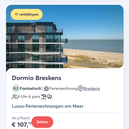
17
verblijfstypes
Dormio Breskens
Fantastisch
Ferienwohnung
Breskens
8,2
4 t/m 6
pers.
Luxus-Ferienwohnungen am Meer
Ab p/Nacht
Sehen
€
107,
73