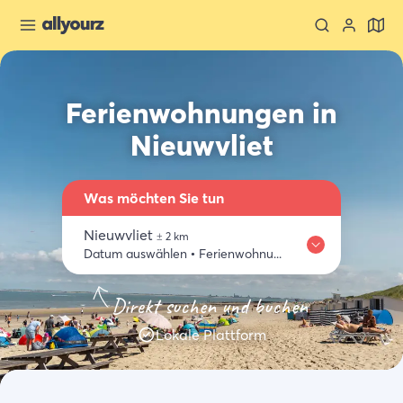
Ferienwohnungen in
Nieuwvliet
Was möchten Sie tun
Nieuwvliet
±
2
km
Datum auswählen
•
Ferienwohnungen
Wo
Zeeland entdecken
Essen trinken
Aktivitäten
Einkaufen
Direkt suchen und buchen
Nieuwvliet
Lokale Plattform
Wann
Datum auswählen