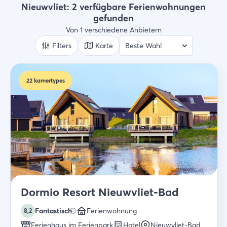
Art der Unterkünft
Nieuwvliet: 2 verfügbare Ferienwohnungen
Ferienwohnungen
gefunden
Von 1 verschiedene Anbietern
Wer
2 Gäste
Filters
Karte
Suche
22
kamertypes
Dormio Resort Nieuwvliet-Bad
Fantastisch
Ferienwohnung
8,2
Ferienhaus im Ferienpark
Hotel
Nieuwvliet-Bad