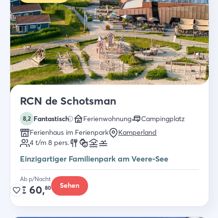
RCN de Schotsman
Fantastisch
Ferienwohnung
Campingplatz
8,2
Ferienhaus im Ferienpark
Kamperland
4 t/m 8
pers.
Einzigartiger Familienpark am Veere-See
Ab p/Nacht
Sehen
€
60,
80