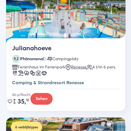
Julianahoeve
Phänomenal
Campingplatz
9,2
Ferienhaus im Ferienpark
Renesse
4 t/m 6
pers.
Camping & Strandresort Renesse
Ab p/Nacht
Sehen
€
35,
12
6
verblijfstypes