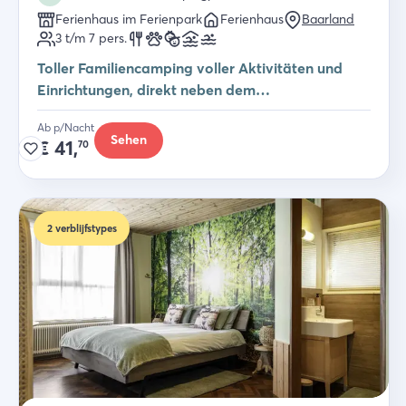
Ferienhaus im Ferienpark
Ferienhaus
Baarland
3 t/m 7
pers.
Toller Familiencamping voller Aktivitäten und
Einrichtungen, direkt neben dem
Scheldesträndchen!
Ab p/Nacht
Sehen
€
41,
70
2
verblijfstypes