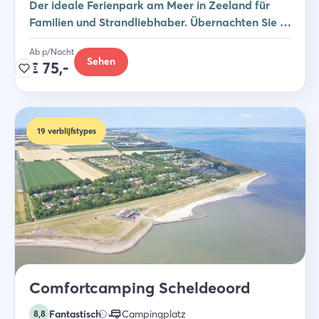
Der ideale Ferienpark am Meer in Zeeland für
Familien und Strandliebhaber. Übernachten Sie in
einem Studio, Safarizelt oder Ferienhaus.
Ab p/Nacht
Sehen
€
75,-
19
verblijfstypes
Comfortcamping Scheldeoord
Fantastisch
Campingplatz
8,8