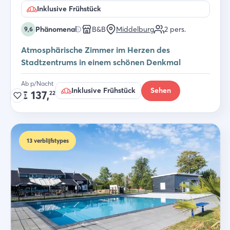
Inklusive Frühstück
Phänomenal
B&B
Middelburg
2
pers.
9,6
Atmosphärische Zimmer im Herzen des
Stadtzentrums in einem schönen Denkmal
Ab p/Nacht
Inklusive Frühstück
Sehen
€
137,
22
13
verblijfstypes