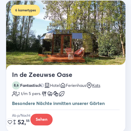
6
kamertypes
In de Zeeuwse Oase
Fantastisch
Hotel
Ferienhaus
Kats
8,6
2 t/m 5
pers.
Besondere Nächte inmitten unserer Gärten
Ab p/Nacht
Sehen
€
52,
55