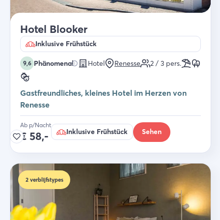
Hotel Blooker
Inklusive Frühstück
Phänomenal
Hotel
Renesse
2 / 3
pers.
9,6
Gastfreundliches, kleines Hotel im Herzen von
Renesse
Ab p/Nacht
Inklusive Frühstück
Sehen
€
58,-
2
verblijfstypes