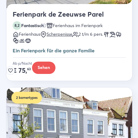
Ferienpark de Zeeuwse Parel
Fantastisch
Ferienhaus im Ferienpark
8,2
Ferienhaus
Scherpenisse
2 t/m 6
pers.
Ein Ferienpark für die ganze Familie
Ab p/Nacht
Sehen
€
75,
63
2
kamertypes