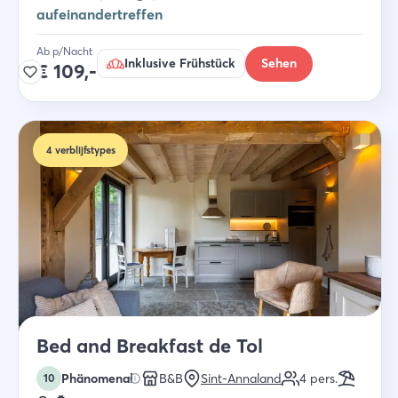
aufeinandertreffen
Ab p/Nacht
Inklusive Frühstück
Sehen
€
109,-
4
verblijfstypes
Bed and Breakfast de Tol
Phänomenal
B&B
Sint-Annaland
4
pers.
10