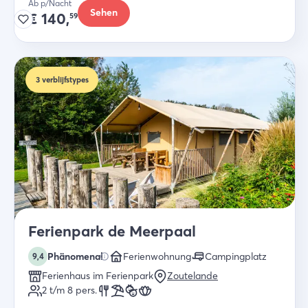
Ab p/Nacht
Sehen
€
140,
59
3
verblijfstypes
Ferienpark de Meerpaal
Phänomenal
Ferienwohnung
Campingplatz
9,4
Ferienhaus im Ferienpark
Zoutelande
2 t/m 8
pers.