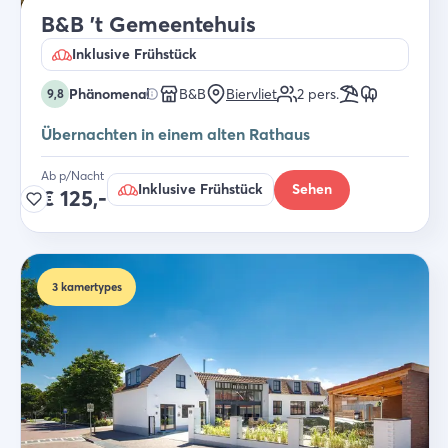
B&B 't Gemeentehuis
Inklusive Frühstück
Phänomenal
B&B
Biervliet
2
pers.
9,8
Übernachten in einem alten Rathaus
Ab p/Nacht
Inklusive Frühstück
Sehen
€
125,-
3
kamertypes