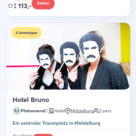
Sehen
€
113,-
6
kamertypes
Hotel Bruno
Phänomenal
Hotel
Middelburg
2
pers.
9,2
Ein zentraler Traumplatz in Middelburg
Ab p/Nacht