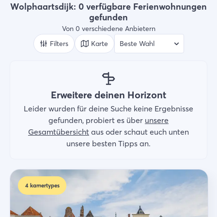
Art der Unterkünft
Wolphaartsdijk: 0 verfügbare Ferienwohnungen
Ferienwohnungen
gefunden
Von 0 verschiedene Anbietern
Wer
2 Gäste
Filters
Karte
Suche
Erweitere deinen Horizont
Leider wurden für deine Suche keine Ergebnisse
gefunden, probiert es über
unsere
Gesamtübersicht
aus oder schaut euch unten
unsere besten Tipps an.
4
kamertypes