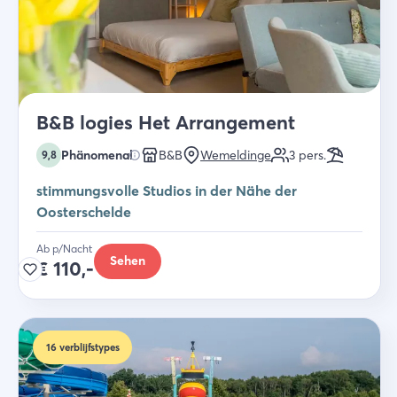
B&B logies Het Arrangement
Phänomenal
B&B
Wemeldinge
3
pers.
9,8
stimmungsvolle Studios in der Nähe der
Oosterschelde
Ab p/Nacht
Sehen
€
110,-
16
verblijfstypes