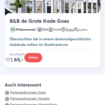
B&B de Grote Kade Goes
Phänomenal
B&B
Hotel
Goes
2
pers.
9,4
Übernachten Sie in einem denkmalgeschützten
Gebäude mitten im Stadtzentrum
Ab p/Nacht
Sehen
€
65,-
Auch interessant
Ferienwohnungen Goes
Ferienwohnungen Yerseke
Ferienwohnungen Wemeldinge