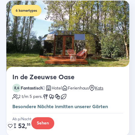
6
kamertypes
In de Zeeuwse Oase
Fantastisch
Hotel
Ferienhaus
Kats
8,6
2 t/m 5
pers.
Besondere Nächte inmitten unserer Gärten
Ab p/Nacht
Sehen
€
52,
55