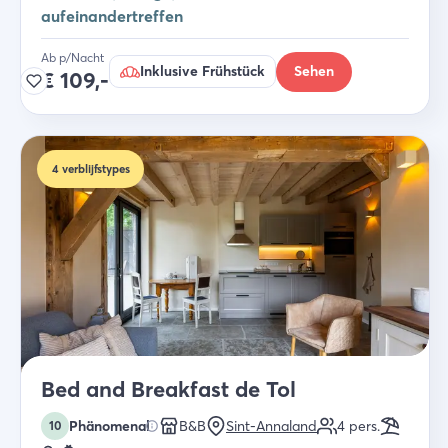
aufeinandertreffen
Ab p/Nacht
Inklusive Frühstück
Sehen
€
109,-
4
verblijfstypes
Bed and Breakfast de Tol
Phänomenal
B&B
Sint-Annaland
4
pers.
10