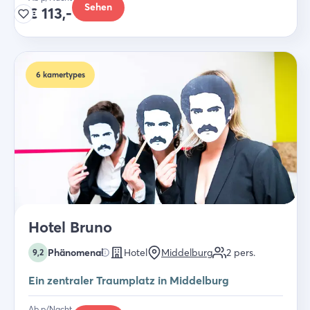
Sehen
€
113,-
6
kamertypes
Hotel Bruno
Phänomenal
Hotel
Middelburg
2
pers.
9,2
Ein zentraler Traumplatz in Middelburg
Ab p/Nacht