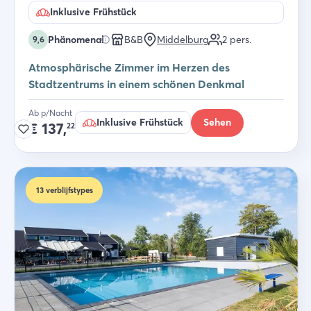
Inklusive Frühstück
Phänomenal
B&B
Middelburg
2
pers.
9,6
Atmosphärische Zimmer im Herzen des
Stadtzentrums in einem schönen Denkmal
Ab p/Nacht
Inklusive Frühstück
Sehen
€
137,
22
13
verblijfstypes