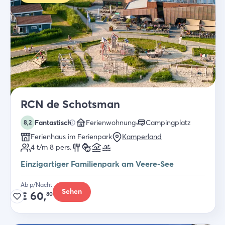
RCN de Schotsman
Fantastisch
Ferienwohnung
Campingplatz
8,2
Ferienhaus im Ferienpark
Kamperland
4 t/m 8
pers.
Einzigartiger Familienpark am Veere-See
Ab p/Nacht
Sehen
€
60,
80