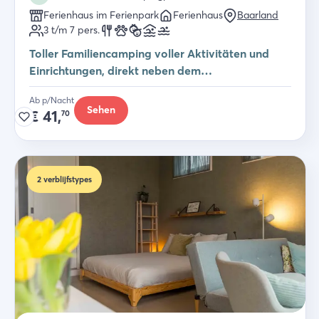
Ferienhaus im Ferienpark
Ferienhaus
Baarland
3 t/m 7
pers.
Toller Familiencamping voller Aktivitäten und
Einrichtungen, direkt neben dem
Scheldesträndchen!
Ab p/Nacht
Sehen
€
41,
70
2
verblijfstypes