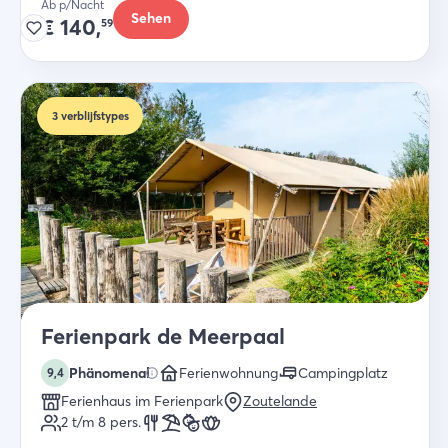
Ab p/Nacht
Sehen
€
140,
59
3
verblijfstypes
Ferienpark de Meerpaal
Phänomenal
Ferienwohnung
Campingplatz
9,4
Ferienhaus im Ferienpark
Zoutelande
2 t/m 8
pers.