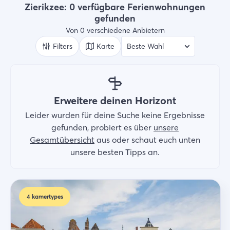
Art der Unterkünft
Zierikzee: 0 verfügbare Ferienwohnungen
Ferienwohnungen
gefunden
Von 0 verschiedene Anbietern
Wer
2 Gäste
Filters
Karte
Suche
Erweitere deinen Horizont
Leider wurden für deine Suche keine Ergebnisse
gefunden, probiert es über
unsere
Gesamtübersicht
aus oder schaut euch unten
unsere besten Tipps an.
4
kamertypes