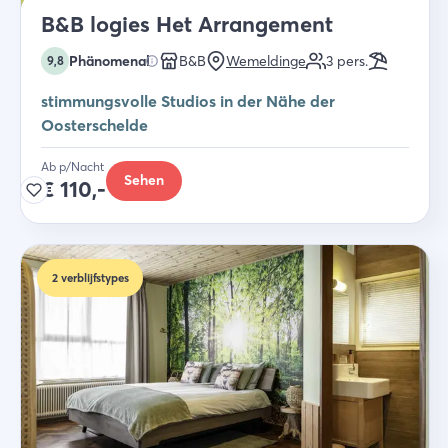
B&B logies Het Arrangement
Phänomenal
B&B
Wemeldinge
3
pers.
9,8
stimmungsvolle Studios in der Nähe der
Oosterschelde
Ab p/Nacht
Sehen
€
110,-
2
verblijfstypes