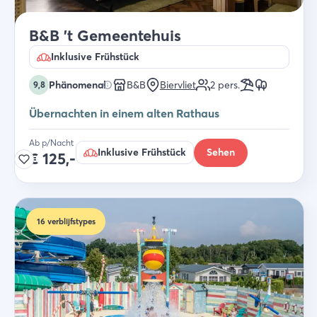
B&B 't Gemeentehuis
Inklusive Frühstück
Phänomenal
B&B
Biervliet
2
pers.
9,8
Übernachten in einem alten Rathaus
Ab p/Nacht
Inklusive Frühstück
Sehen
€
125,-
16
verblijfstypes