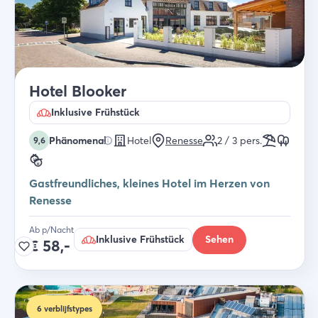
Hotel Blooker
Inklusive Frühstück
Phänomenal
Hotel
Renesse
2 / 3
pers.
9,6
Gastfreundliches, kleines Hotel im Herzen von
Renesse
Ab p/Nacht
Inklusive Frühstück
Sehen
€
58,-
6
verblijfstypes