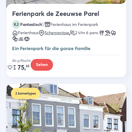
Ferienpark de Zeeuwse Parel
Fantastisch
Ferienhaus im Ferienpark
8,2
Ferienhaus
Scherpenisse
2 t/m 6
pers.
Ein Ferienpark für die ganze Familie
Ab p/Nacht
Sehen
€
75,
63
2
kamertypes