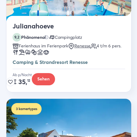
Julianahoeve
Phänomenal
Campingplatz
9,2
Ferienhaus im Ferienpark
Renesse
4 t/m 6
pers.
Camping & Strandresort Renesse
Ab p/Nacht
Sehen
€
35,
12
3
kamertypes