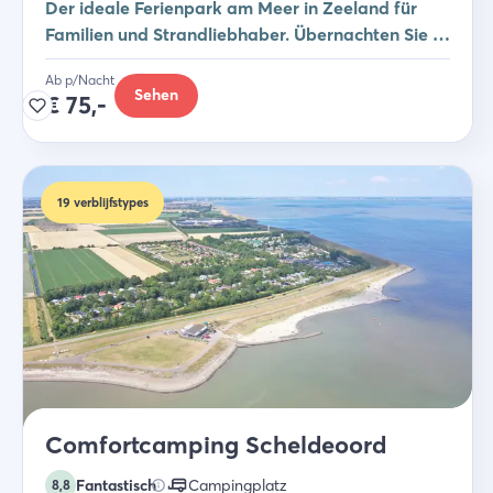
Der ideale Ferienpark am Meer in Zeeland für
Familien und Strandliebhaber. Übernachten Sie in
einem Studio, Safarizelt oder Ferienhaus.
Ab p/Nacht
Sehen
€
75,-
19
verblijfstypes
Comfortcamping Scheldeoord
Fantastisch
Campingplatz
8,8