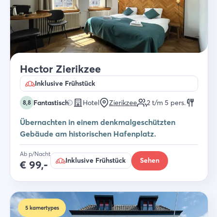
Hector Zierikzee
Inklusive Frühstück
Fantastisch
Hotel
Zierikzee
2 t/m 5
pers.
8,8
Übernachten in einem denkmalgeschützten
Gebäude am historischen Hafenplatz.
Ab p/Nacht
Inklusive Frühstück
Sehen
€
99,-
5
kamertypes