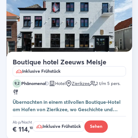
Boutique hotel Zeeuws Meisje
Inklusive Frühstück
Phänomenal
Hotel
Zierikzee
2 t/m 5
pers.
9,2
Übernachten in einem stilvollen Boutique-Hotel
am Hafen von Zierikzee, wo Geschichte und
moderner Komfort harmonisch
Ab p/Nacht
aufeinandertreffen.
Inklusive Frühstück
Sehen
€
114,
10