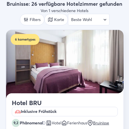
Hotels
Bruinisse: 26 verfügbare Hotelzimmer gefunden
Von 1 verschiedene Hotels
Wer
2 Gäste
Filters
Karte
Suche
6
kamertypes
Hotel BRU
Inklusive Frühstück
Phänomenal
Hotel
Ferienhaus
Bruinisse
9,2