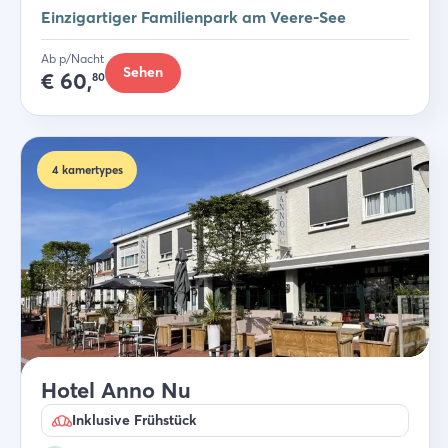
Einzigartiger Familienpark am Veere-See
Ab p/Nacht
Sehen
€
60,
80
4
kamertypes
Hotel Anno Nu
Inklusive Frühstück