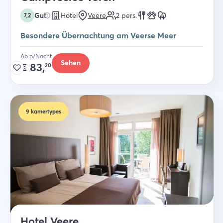
Gut
Hotel
Veere
2
pers.
7,2
Besondere Übernachtung am Veerse Meer
Ab p/Nacht
Sehen
€
83,
20
9
kamertypes
Hotel Veere