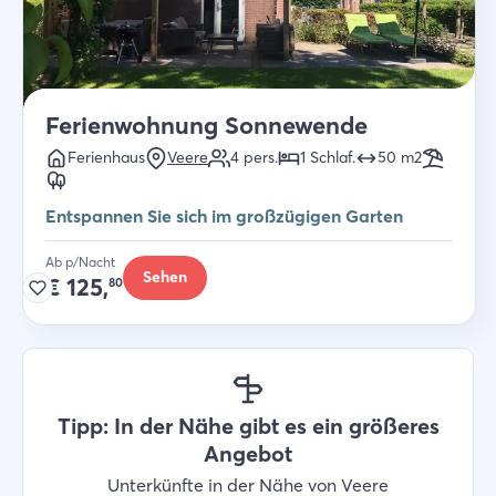
Ferienwohnung Sonnewende
Ferienhaus
Veere
4
pers.
1
Schlaf
.
50
m2
Entspannen Sie sich im großzügigen Garten
Ab p/Nacht
Sehen
€
125,
80
Tipp: In der Nähe gibt es ein größeres
Angebot
Unterkünfte in der Nähe von Veere