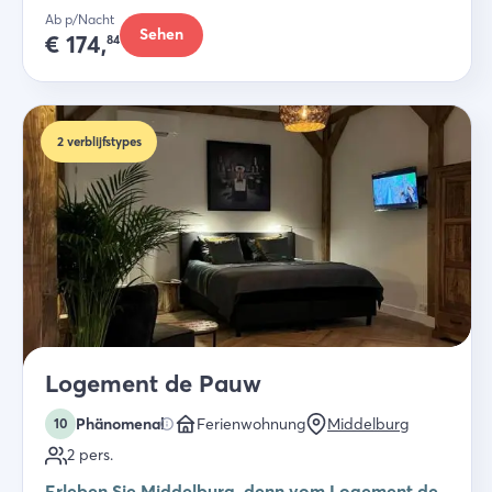
Ab p/Nacht
Sehen
€
174,
84
2
verblijfstypes
Logement de Pauw
Phänomenal
Ferienwohnung
Middelburg
10
2
pers.
Erleben Sie Middelburg, denn vom Logement de