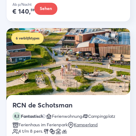
Ab p/Nacht
Sehen
€
140,
59
6
verblijfstypes
RCN de Schotsman
Fantastisch
Ferienwohnung
Campingplatz
8,2
Ferienhaus im Ferienpark
Kamperland
4 t/m 8
pers.