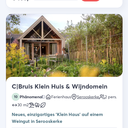
C|Bruis Klein Huis & Wijndomein
Phänomenal
Ferienhaus
Serooskerke
2
pers.
10
30
m2
Neues, einzigartiges 'Klein Haus' auf einem
Weingut in Serooskerke