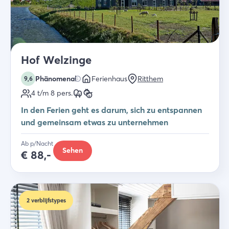
Hof Welzinge
Phänomenal
Ferienhaus
Ritthem
9,6
4 t/m 8
pers.
In den Ferien geht es darum, sich zu entspannen
und gemeinsam etwas zu unternehmen
Ab p/Nacht
Sehen
€
88,-
2
verblijfstypes