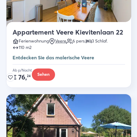
Appartement Veere Kievitenlaan 22
Ferienwohnung
Veere
6
pers.
3
Schlaf
.
110
m2
Entdecken Sie das malerische Veere
Ab p/Nacht
Sehen
€
76,
24