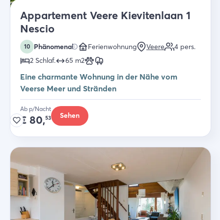
Appartement Veere Kievitenlaan 1
Nescio
Phänomenal
Ferienwohnung
Veere
4
pers.
10
2
Schlaf
.
65
m2
Eine charmante Wohnung in der Nähe vom
Veerse Meer und Stränden
Ab p/Nacht
Sehen
€
80,
53