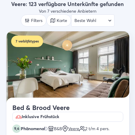
Alle Arten
Veere: 123 verfügbare Unterkünfte gefunden
Von 7 verschiedene Anbietern
Wer
2 Gäste
Filters
Karte
Suche
7
verblijfstypes
Bed & Brood Veere
Inklusive Frühstück
Phänomenal
B&B
Veere
2 t/m 4
pers.
9,6