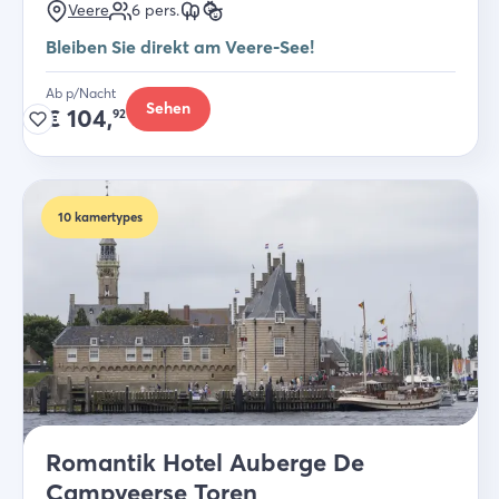
Veere
6
pers.
Bleiben Sie direkt am Veere-See!
Ab p/Nacht
Sehen
€
104,
92
10
kamertypes
Romantik Hotel Auberge De
Campveerse Toren