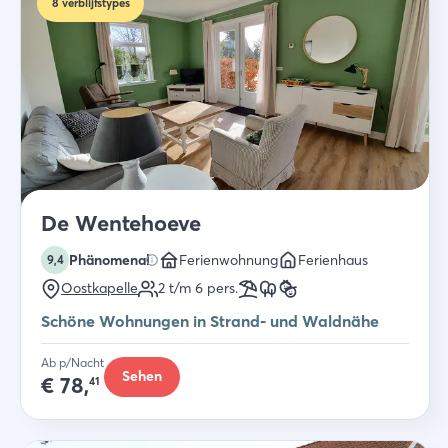
8
verblijfstypes
De Wentehoeve
Phänomenal
Ferienwohnung
Ferienhaus
9,4
Oostkapelle
2 t/m 6
pers.
Schöne Wohnungen in Strand- und Waldnähe
Ab p/Nacht
Sehen
€
78,
41