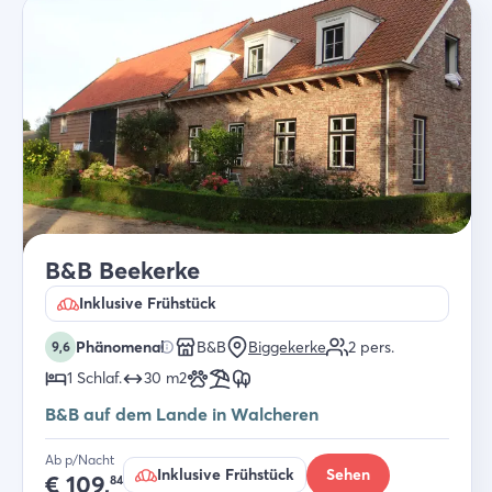
B&B Beekerke
Inklusive Frühstück
Phänomenal
B&B
Biggekerke
2
pers.
9,6
1
Schlaf
.
30
m2
B&B auf dem Lande in Walcheren
Ab p/Nacht
Inklusive Frühstück
Sehen
€
109,
84