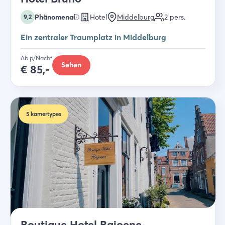
Phänomenal
Hotel
Middelburg
2
pers.
9,2
Ein zentraler Traumplatz in Middelburg
Ab p/Nacht
Sehen
€
85,-
5
kamertypes
Boutique Hotel Bajoene