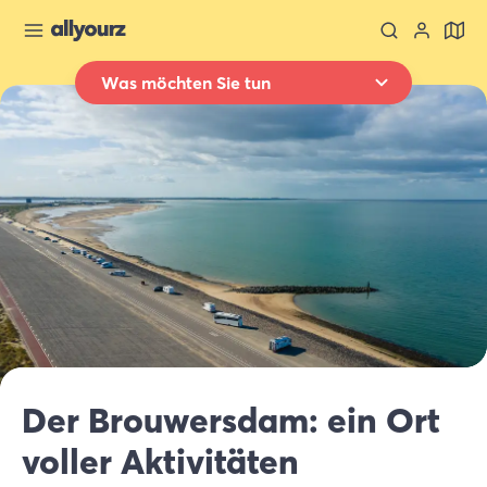
Was möchten Sie tun
Zurück zur Übersicht
Übernachten
Wo
Ganz Zeeland
Wann
Datum auswählen
Art der Unterkünft
Alle Arten
Wer
Der Brouwersdam: ein Ort
2 Gäste
voller Aktivitäten
Suche