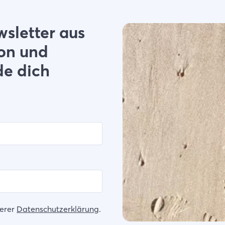
sletter aus
ion und
de dich
serer
Datenschutzerklärung
.