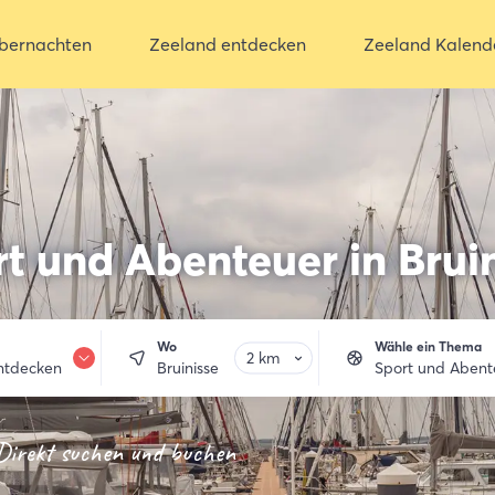
bernachten
Zeeland entdecken
Zeeland Kalend
t und Abenteuer in Brui
Wo
Wähle ein Thema
ntdecken
Bruinisse
Sport und Abent
achten
Direkt suchen und buchen
trinken