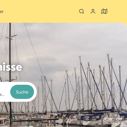
er
nisse
Suche
euer