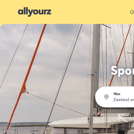
Ü
Spor
Was
Zeeland e
Übern
Essen 