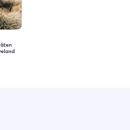
täten
veland
.