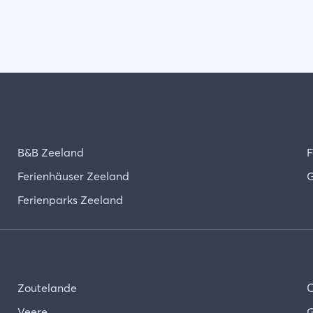
B&B Zeeland
F
Ferienhäuser Zeeland
G
Ferienparks Zeeland
Zoutelande
Veere
G