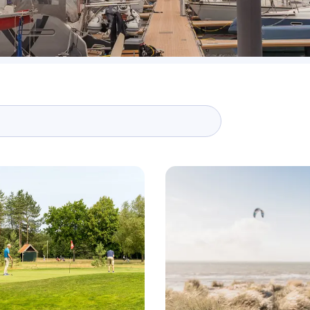
täten
ufen
nd entdecken