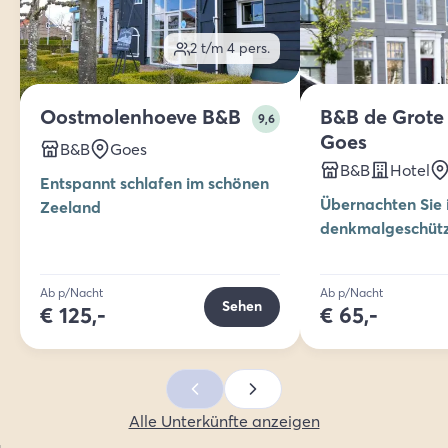
2 t/m 4
pers.
Oostmolenhoeve B&B
B&B de Grote
9,6
Goes
B&B
Goes
B&B
Hotel
Entspannt schlafen im schönen
Übernachten Sie 
Zeeland
denkmalgeschüt
mitten im Stadtz
Ab p/Nacht
Ab p/Nacht
Sehen
€
125,-
€
65,-
Alle Unterkünfte anzeigen