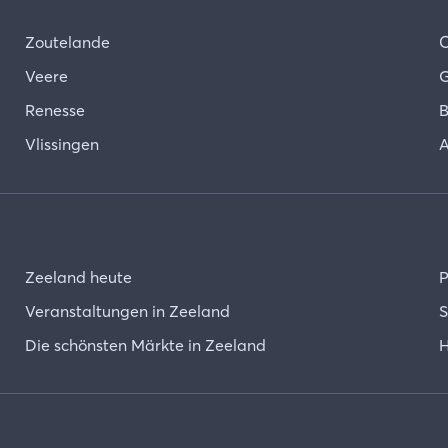
Zoutelande
Veere
G
Renesse
B
Vlissingen
A
Zeeland heute
P
Veranstaltungen in Zeeland
S
Die schönsten Märkte in Zeeland
H