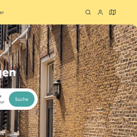
er
gen
a
Suche
tur