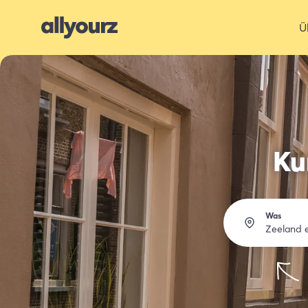
Ü
Ku
Was
Zeeland 
Über
Essen