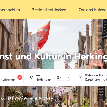
bernachten
Zeeland entdecken
Zeeland Kalend
nst und Kultur in Herkin
Wo
Wähle ein Them
entdecken
Herkingen
Kunst und Kul
nachten
Direkt suchen und buchen
 trinken