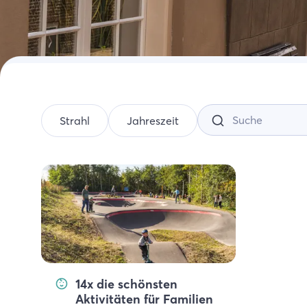
Aktiv
Eink
Zeel
Strahl
Jahreszeit
14x die schönsten
Aktivitäten für Familien