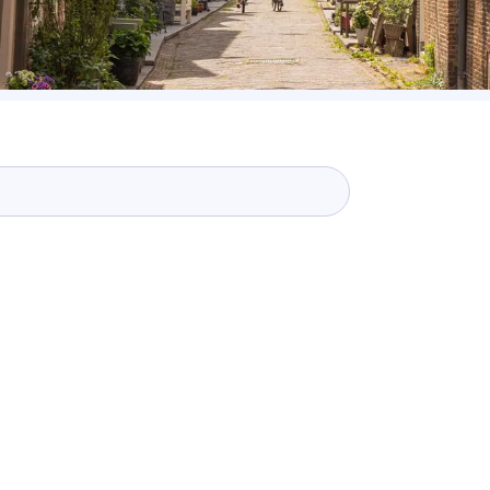
itäten
aufen
and entdecken