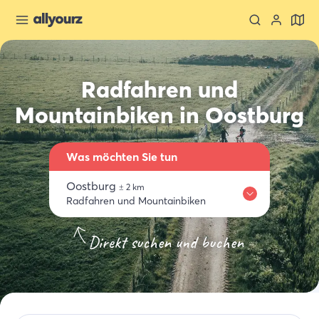
Radfahren und
Mountainbiken in Oostburg
Was möchten Sie tun
Oostburg
±
2
km
Radfahren und Mountainbiken
Wo
Übernachten
Essen trinken
Aktivitäten
Einkaufen
Direkt suchen und buchen
Oostburg
Wähle ein Thema
Radfahren und Mountainbiken